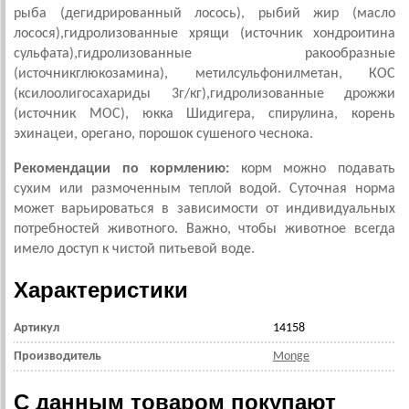
рыба (дегидрированный лосось), рыбий жир (масло
лосося),гидролизованные хрящи (источник хондроитина
сульфата),гидролизованные ракообразные
(источникглюкозамина), метилсульфонилметан, КОС
(ксилоолигосахариды 3г/кг),гидролизованные дрожжи
(источник МОС), юкка Шидигера, спирулина, корень
эхинацеи, орегано, порошок сушеного чеснока.
Рекомендации по кормлению:
корм можно подавать
сухим или размоченным теплой водой. Суточная норма
может варьироваться в зависимости от индивидуальных
потребностей животного. Важно, чтобы животное всегда
имело доступ к чистой питьевой воде.
Характеристики
Артикул
14158
Производитель
Monge
С данным товаром покупают