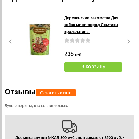
Ак
Деревенские лакомства Для
собак мини-пород Ломтики
крольчатины
236
руб.
Отзывы
Оставить отзыв
Будьте первым, кто оставил отзыв.
Доставка внутри МКАД 300 руб., при заказе от 2500 руб. -