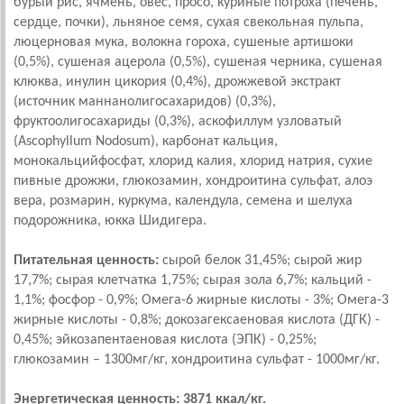
бурый рис, ячмень, овес, просо, куриные потроха (печень,
сердце, почки), льняное семя, сухая свекольная пульпа,
люцерновая мука, волокна гороха, сушеные артишоки
(0,5%), сушеная ацерола (0,5%), сушеная черника, сушеная
клюква, инулин цикория (0,4%), дрожжевой экстракт
(источник маннанолигосахаридов) (0,3%),
фруктоолигосахариды (0,3%), аскофиллум узловатый
(Ascophyllum Nodosum), карбонат кальция,
монокальцийфосфат, хлорид калия, хлорид натрия, сухие
пивные дрожжи, глюкозамин, хондроитина сульфат, алоэ
вера, розмарин, куркума, календула, семена и шелуха
подорожника, юкка Шидигера.
Питательная ценность:
сырой белок 31,45%; сырой жир
17,7%; сырая клетчатка 1,75%; сырая зола 6,7%; кальций -
1,1%; фосфор - 0,9%; Омега-6 жирные кислоты - 3%; Омега-3
жирные кислоты - 0,8%; докозагексаеновая кислота (ДГК) -
0,45%; эйкозапентаеновая кислота (ЭПК) - 0,25%;
глюкозамин – 1300мг/кг, хондроитина сульфат - 1000мг/кг.
Энергетическая ценность: 3871 ккал/кг.