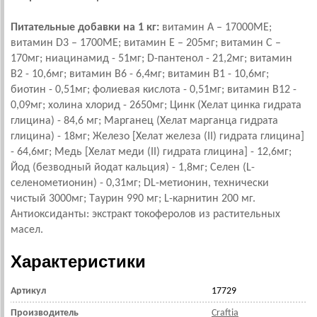
Питательные добавки на 1 кг:
витамин А – 17000ME;
витамин D3 – 1700ME; витамин Е – 205мг; витамин С –
170мг; ниацинамид - 51мг; D-пантенол - 21,2мг; витамин
B2 - 10,6мг; витамин B6 - 6,4мг; витамин B1 - 10,6мг;
биотин - 0,51мг; фолиевая кислота - 0,51мг; витамин B12 -
0,09мг; холина хлорид - 2650мг; Цинк (Хелат цинка гидрата
глицина) - 84,6 мг; Марганец (Хелат марганца гидрата
глицина) - 18мг; Железо [Хелат железа (II) гидрата глицина]
- 64,6мг; Медь [Хелат меди (II) гидрата глицина] - 12,6мг;
Йод (безводный йодат кальция) - 1,8мг; Cелен (L-
селенометионин) - 0,31мг; DL-метионин, технически
чистый 3000мг; Tаурин 990 мг; L-карнитин 200 мг.
Антиоксиданты: экстракт токоферолов из растительных
масел.
Характеристики
Артикул
17729
Производитель
Craftia