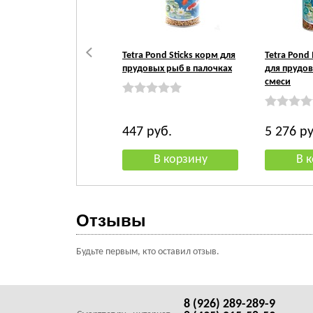
Tetra Pond Sticks корм для
Tetra Pond
прудовых рыб в палочках
для прудов
смеси
447
руб.
5 276
ру
Отзывы
Будьте первым, кто оставил отзыв.
8 (926) 289-289-9