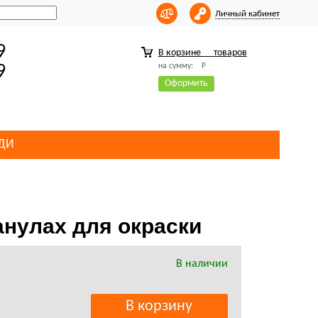
Личный кабинет
9
В корзине
товаров
на сумму:
Р
9
Оформить
ДИ
ранулах для окраски
В наличии