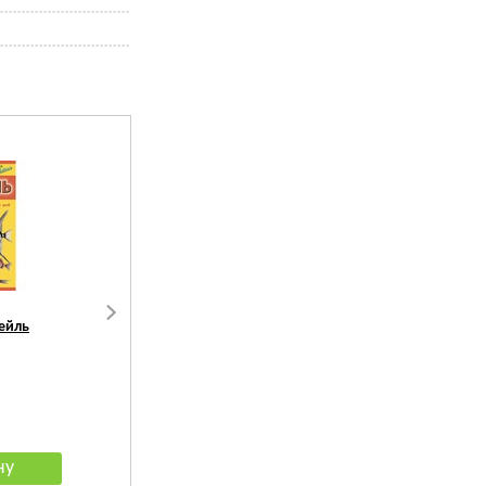
ейль
АКВА МЕНЮ Голди хлопья
АКВА МЕНЮ Радуга
117
руб.
117
руб.