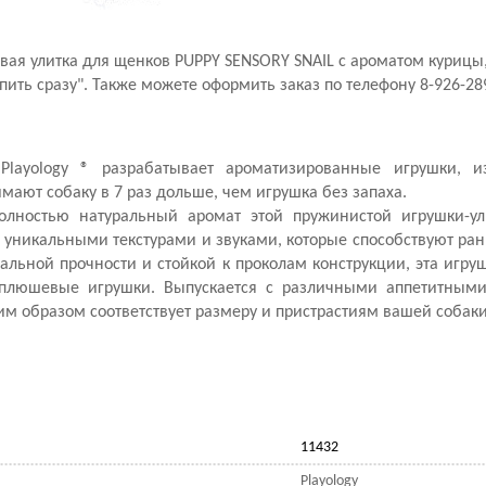
евая улитка для щенков PUPPY SENSORY SNAIL с ароматом курицы
ть сразу". Также можете оформить заказ по телефону 8-926-28
Playology ® разрабатывает ароматизированные игрушки, и
мают собаку в 7 раз дольше, чем игрушка без запаха.
лностью натуральный аромат этой пружинистой игрушки-ул
 уникальными текстурами и звуками, которые способствуют ра
льной прочности и стойкой к проколам конструкции, эта игруш
 плюшевые игрушки. Выпускается с различными аппетитными
м образом соответствует размеру и пристрастиям вашей собаки
11432
Playology