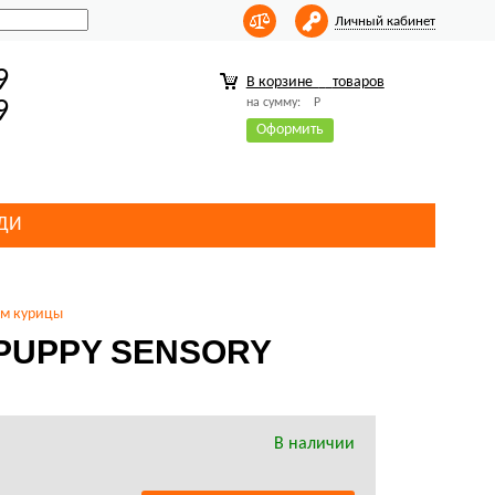
Личный кабинет
9
В корзине
товаров
на сумму:
Р
9
Оформить
ДИ
ом курицы
в PUPPY SENSORY
В наличии