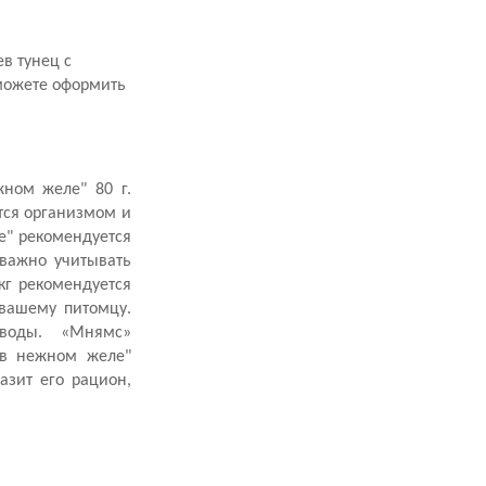
в тунец с
 можете оформить
ном желе" 80 г.
тся организмом и
е" рекомендуется
 важно учитывать
кг рекомендуется
 вашему питомцу.
воды. «Мнямс»
 в нежном желе"
азит его рацион,