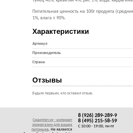
Тунец 46%, креветки 4%, рис 1%, вода, каррагина
Питательная ценность на 100г продукта (средние
1%, влага ≤ 90%.
Характеристики
Артикул
Производитель
Страна
Отзывы
Будьте первым, кто оставил отзыв.
8 (926) 289-289-9
Смартпет.ру - интернет
8 (495) 215-58-59
зоомагазин для ваших
C 10:00 - 19:00, пн-пт
питомцев
. Не является