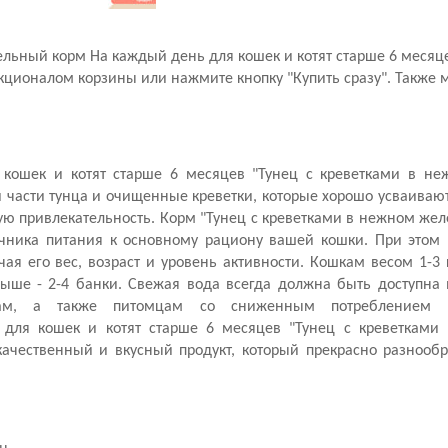
льный корм На каждый день для кошек и котят старше 6 месяце
кционалом корзины или нажмите кнопку "Купить сразу". Также
кошек и котят старше 6 месяцев "Тунец с креветками в неж
й части тунца и очищенные креветки, которые хорошо усваиваю
ю привлекательность. Корм "Тунец с креветками в нежном жел
точника питания к основному рациону вашей кошки. При этом
я его вес, возраст и уровень активности. Кошкам весом 1-3 
выше - 2-4 банки. Свежая вода всегда должна быть доступна
кам, а также питомцам со сниженным потреблением 
для кошек и котят старше 6 месяцев "Тунец с креветками
качественный и вкусный продукт, который прекрасно разнообр