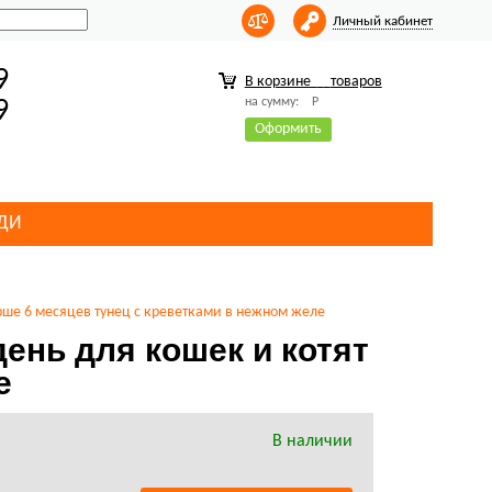
Личный кабинет
9
В корзине
товаров
на сумму:
Р
9
Оформить
ДИ
ше 6 месяцев тунец с креветками в нежном желе
нь для кошек и котят
е
В наличии