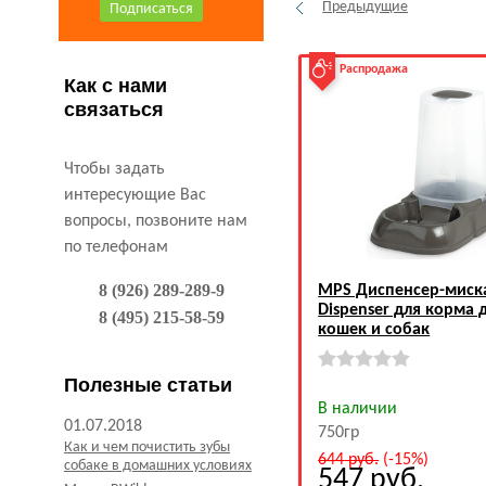
Предыдущие
Распродажа
Как с нами
связаться
Чтобы задать
интересующие Вас
вопросы, позвоните нам
по телефонам
8 (926) 289-289-9
MPS Диспенсер-миск
Dispenser для корма 
8 (495) 215-58-59
кошек и собак
Полезные статьи
В наличии
01.07.2018
750гр
Как и чем почистить зубы
644
руб.
(-15%)
собаке в домашних условиях
547
руб.