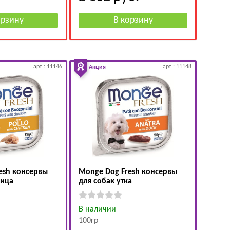
арт.: 11146
арт.: 11148
Акция
esh консервы
Monge Dog Fresh консервы
рица
для собак утка
В наличии
100гр