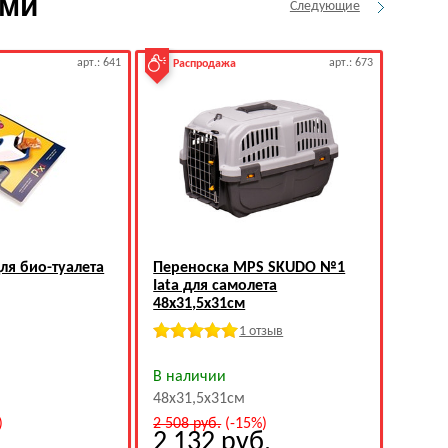
ами
Следующие
арт.: 641
арт.: 673
Распродажа
Рас
ля био-туалета
Переноска MPS SKUDO №1
Мнямс
Iata для самолета
сканд
48х31,5х31см
1 отзыв
В наличии
В нал
48х31,5х31см
75гр
)
2 508
руб.
(-15%)
231
ру
2 132
руб.
19