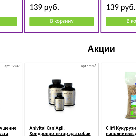
139
руб.
139
руб.
Акции
арт.: 9947
арт.: 9948
лучшение
Anivital CaniAgil.
Cliffi Кукуруз
рсти
Хондропротектор для собак
наполнитель 