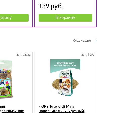
139
руб.
Следующие
арт.: 12752
арт.: 8200
ный
FIORY Tutolo di Mais
Hunte
для грызунов:
наполнитель кукурузный,
Canad