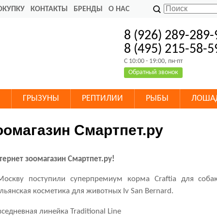
ОКУПКУ
КОНТАКТЫ
БРЕНДЫ
О НАС
8 (926) 289-289-
8 (495) 215-58-5
C 10:00 - 19:00, пн-пт
Обратный звонок
ГРЫЗУНЫ
РЕПТИЛИИ
РЫБЫ
ЛОША
оомагазин Смартпет.ру
тернет зоомагазин Смартпет.ру!
Москву поступили суперпремиум корма Craftia для собак
льянская косметика для животных Iv San Bernard.
седневная линейка Traditional Line