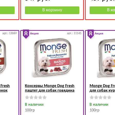
арт.: 13069
арт.: 11145
Акция
Акция
Fresh
Консервы Monge Dog Fresh
Monge Dog Fr
енок
паштет для собак говядина
для собак ку
В наличии
В наличии
100гр
100гр