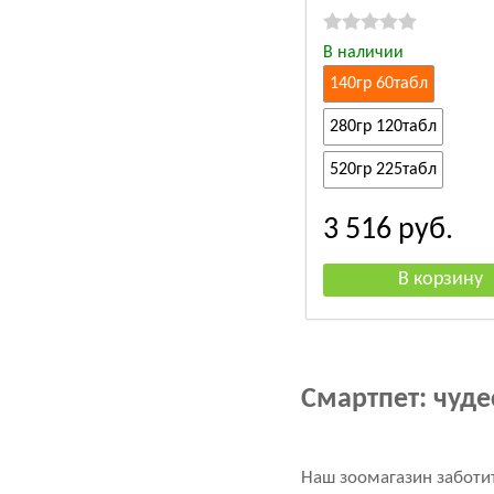
В наличии
140гр 60табл
280гр 120табл
520гр 225табл
3 516
руб.
Смартпет: чуд
Наш зоомагазин заботи