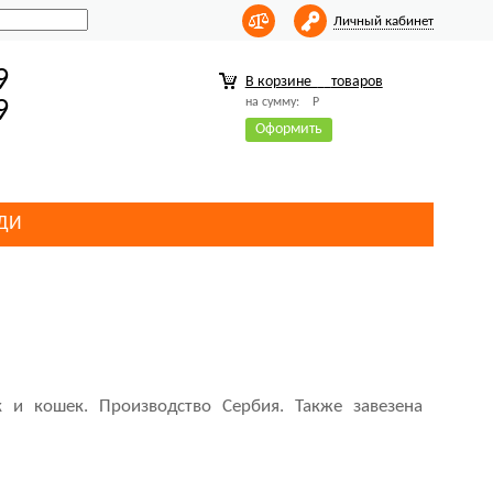
Личный кабинет
9
В корзине
товаров
на сумму:
Р
9
Оформить
ДИ
 и кошек. Производство Сербия. Также завезена