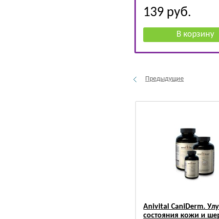
139
руб.
Предыдущие
Anivital CaniDerm. У
состояния кожи и ше