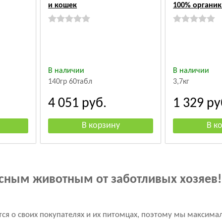
и кошек
100% органик 
В наличии
В наличии
140гр 60табл
3,7кг
4 051
руб.
1 329
ру
есным животным от заботливых хозяев!
тся о своих покупателях и их питомцах, поэтому мы максима