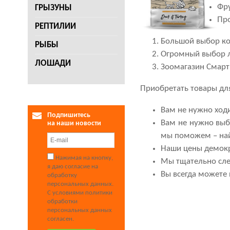
Фру
ГРЫЗУНЫ
Про
РЕПТИЛИИ
Большой выбор кор
РЫБЫ
Огромный выбор л
ЛОШАДИ
Зоомагазин Смарт
Приобретать товары для
Вам не нужно ходи
Подпишитесь
Вам не нужно выби
на наши новости
мы поможем – най
Наши цены демокр
Нажимая на кнопку,
Мы тщательно сле
я даю согласие на
Вы всегда можете 
обработку
персональных данных.
С условиями политики
обработки
персональных данных
согласен.