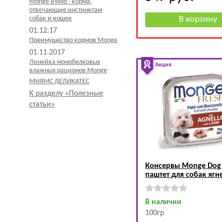
Monge BWild - корма,
отвечающие инстинктам
собак и кошек
01.12.17
Преимущество кормов Monge
01.11.2017
Линейка монобелковых
Акция
влажных рационов Monge
МНЯМС ДЕЛИКАТЕС
К разделу «Полезные
статьи»
Консервы Monge Dog 
паштет для собак ягн
В наличии
100гр