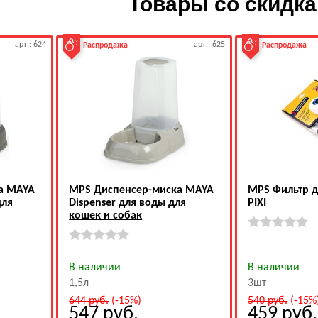
Товары со скидк
арт.: 624
арт.: 625
Распродажа
Распродажа
а MAYA
MPS Диспенсер-миска MAYA
MPS Фильтр д
для
Dispenser для воды для
PIXI
кошек и собак
В наличии
В наличии
1,5л
3шт
644
руб.
(-15%)
540
руб.
(-15%
547
руб.
459
руб.