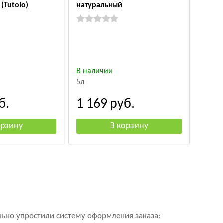
(Tutolo)
натуральный
конья
В наличии
В нал
5л
50 37
б.
1 169
руб.
6 3
льно упростили систему оформления заказа: