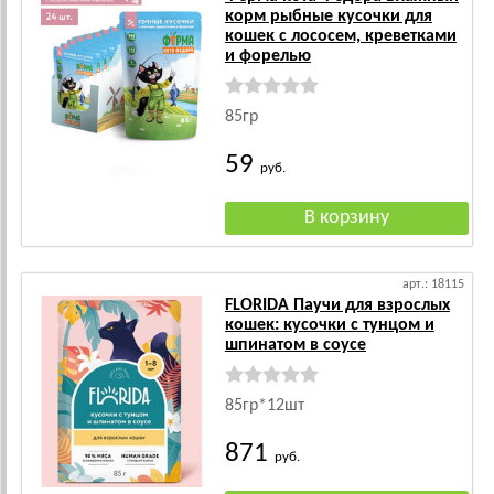
корм рыбные кусочки для
кошек с лососем, креветками
и форелью
85гр
59
руб.
арт.: 18115
FLORIDA Паучи для взрослых
кошек: кусочки с тунцом и
шпинатом в соусе
85гр*12шт
871
руб.