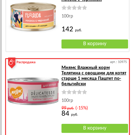
100гр
142
руб.
арт.: 10975
Распродажа
Мнямс Влажный корм
Телятина с овощами для котят
старше 1 месяца Паштет по-
бельгийски
100гр
99
(-15%)
руб.
84
руб.