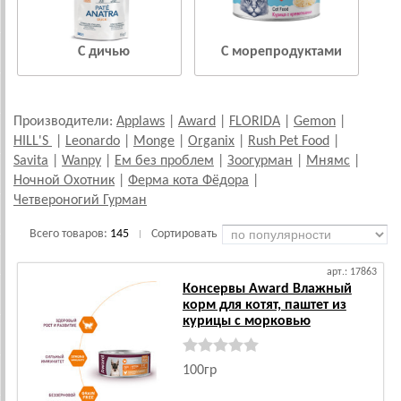
С дичью
С морепродуктами
Производители:
Applaws
|
Award
|
FLORIDA
|
Gemon
|
HILL'S
|
Leonardo
|
Monge
|
Organix
|
Rush Pet Food
|
Savita
|
Wanpy
|
Ем без проблем
|
Зоогурман
|
Мнямс
|
Ночной Охотник
|
Ферма кота Фёдора
|
Четвероногий Гурман
Всего товаров:
145
Сортировать
|
арт.: 17863
Консервы Award Влажный
корм для котят, паштет из
курицы с морковью
100гр