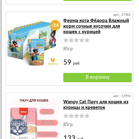
арт.: 17361
Ферма кота Фёдора Влажный
корм сочные кусочки для
кошек с курицей
85гр
59
руб.
арт.: 17994
Wanpy Cat Пауч для кошек из
курицы и креветок
85гр
133