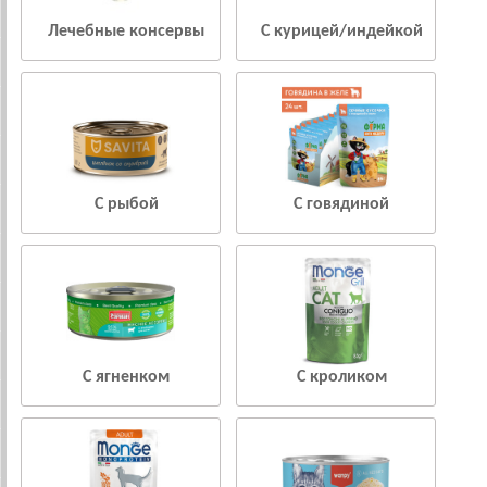
Лечебные консервы
С курицей/индейкой
С рыбой
С говядиной
С ягненком
С кроликом