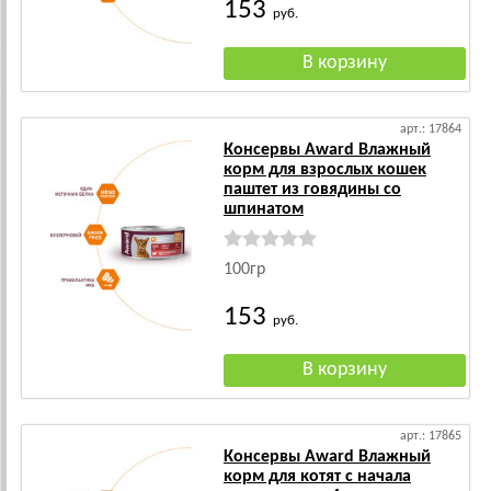
153
руб.
арт.: 17864
Консервы Award Влажный
корм для взрослых кошек
паштет из говядины со
шпинатом
100гр
153
руб.
арт.: 17865
Консервы Award Влажный
корм для котят с начала