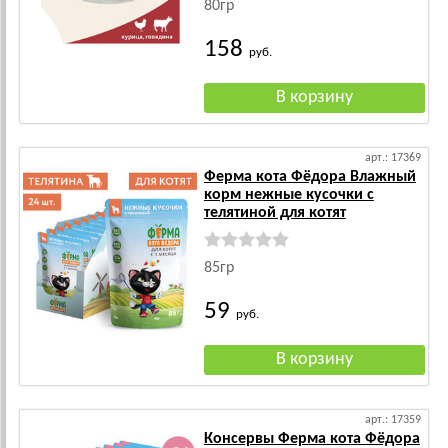
80гр
158
руб.
арт.: 17369
Ферма кота Фёдора Влажный
корм нежные кусочки с
телятиной для котят
85гр
59
руб.
арт.: 17359
Консервы Ферма кота Фёдора