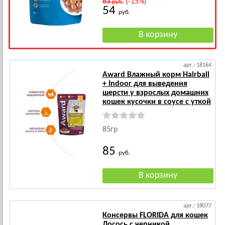
63
(-15%)
руб.
54
руб.
арт.: 18164
Award Влажный корм Hairball
+ Indoor для выведения
шерсти у взрослых домашних
кошек кусочки в соусе с уткой
85гр
85
руб.
арт.: 18077
Консервы FLORIDA для кошек
Лосось с черникой