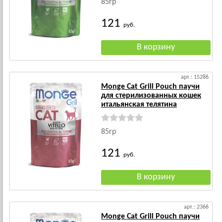
85гр
121
руб.
арт.: 15286
Monge Cat Grill Pouch паучи
для стерилизованных кошек
итальянская телятина
85гр
121
руб.
арт.: 2366
Monge Cat Grill Pouch паучи