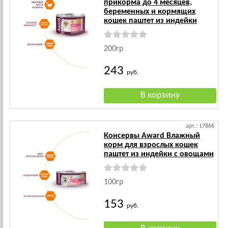
прикорма до 4 месяцев,
беременных и кормящих
кошек паштет из индейки
200гр
243
руб.
арт.: 17866
Консервы Award Влажный
корм для взрослых кошек
паштет из индейки с овощами
100гр
153
руб.