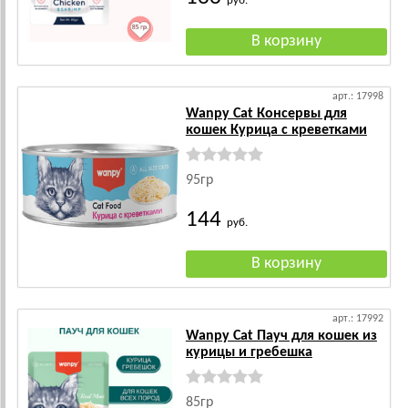
руб.
арт.: 17998
Wanpy Cat Консервы для
кошек Курица с креветками
95гр
144
руб.
арт.: 17992
Wanpy Cat Пауч для кошек из
курицы и гребешка
85гр