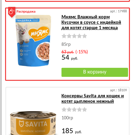
арт.: 17988
Распродажа
Мнямс Влажный корм
Кусочки в соусе с индейкой
для котят старше 1 месяца
85гр
63
(-15%)
руб.
54
руб.
арт.: 18109
Консервы Savita для кошек и
котят цыпленок нежный
100гр
185
руб.