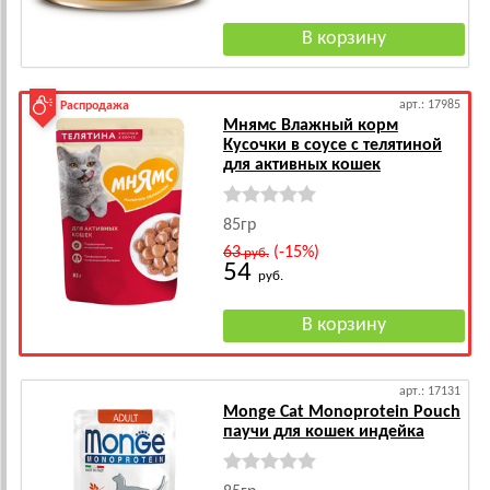
арт.: 17985
Распродажа
Мнямс Влажный корм
Кусочки в соусе с телятиной
для активных кошек
85гр
63
(-15%)
руб.
54
руб.
арт.: 17131
Monge Cat Monoprotein Pouch
паучи для кошек индейка