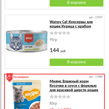
арт.: 17997
Wanpy Cat Консервы для
кошек Курица с крабом
95гр
144
руб.
арт.: 17986
Распродажа
Мнямс Влажный корм
Кусочки в соусе с форелью
для красивой шерсти кошек
85гр