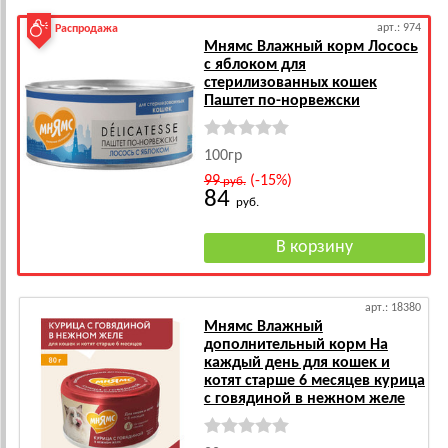
арт.: 974
Распродажа
Мнямс Влажный корм Лосось
с яблоком для
стерилизованных кошек
Паштет по-норвежски
100гр
99
(-15%)
руб.
84
руб.
арт.: 18380
Мнямс Влажный
дополнительный корм На
каждый день для кошек и
котят старше 6 месяцев курица
с говядиной в нежном желе