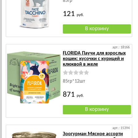
85гр
121
руб.
арт.: 18166
FLORIDA Паучи для взрослых
кошек: кусочки с курицей и
клюквой в желе
85гр*12шт
871
руб.
арт.: 15394
Зоогурман Мясное ассорти