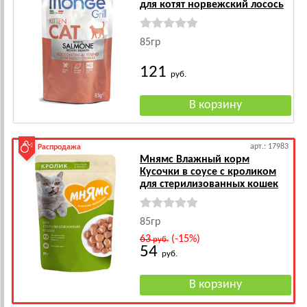
для котят норвежский лосось
85гр
121
руб.
арт.: 17983
Распродажа
Мнямс Влажный корм
Кусочки в соусе с кроликом
для стерилизованных кошек
85гр
63
(-15%)
руб.
54
руб.