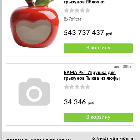
грызунов Яблочко
8х7х9см
543 737 437
руб.
арт.: 18518
BAMA PET Игрушка для
грызунов Тыква из люфы
34 346
руб.