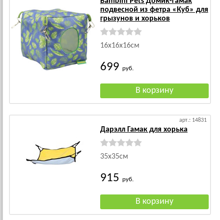
Bambini Pets Домик-гамак
подвесной из фетра «Куб» для
грызунов и хорьков
16х16х16см
699
руб.
арт.: 14831
Дарэлл Гамак для хорька
35x35см
915
руб.