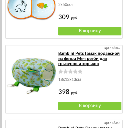
2х50мл
309
руб.
арт.: 18342
Bambini Pets Гамак подвесной
из фетра Мяч регби для
грызунов и хорьков
18х13х13см
398
руб.
арт.: 18345