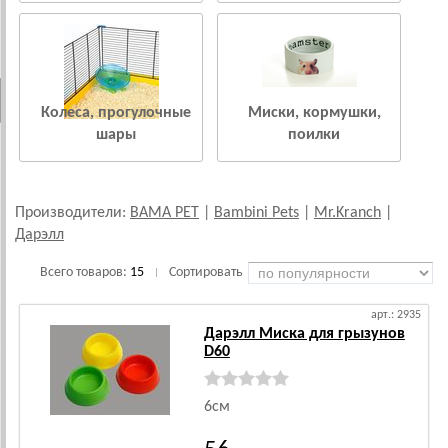
Колеса, прогулочные
Миски, кормушки,
шары
поилки
Производители:
BAMA PET
|
Bambini Pets
|
Mr.Kranch
|
Дарэлл
Всего товаров:
15
Сортировать
|
арт.: 2935
Дарэлл Миска для грызунов
D60
6см