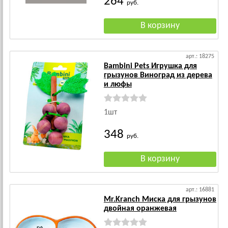
264
руб.
арт.: 18275
Bambini Pets Игрушка для
грызунов Виноград из дерева
и люфы
1шт
348
руб.
арт.: 16881
Mr.Kranch Миска для грызунов
двойная оранжевая