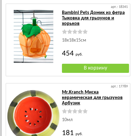
арт.: 18341
Bambini Pets Домик из фетра
Тыковка для грызунов и
хорьков
18х18х15см
454
руб.
арт.: 17789
Mr.Kranch Миска
керамическая для грызунов
Арбузик
10мл
181
руб.