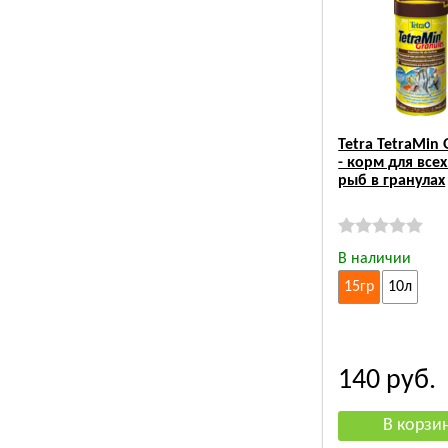
Tetra TetraMin 
- корм для все
рыб в гранулах
В наличии
15гр
10л
140
руб.