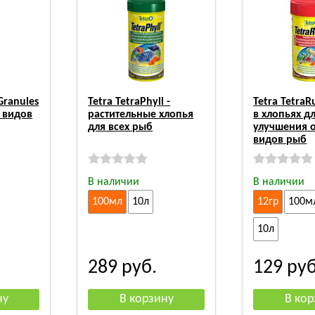
Granules
Tetra TetraPhyll -
Tetra TetraR
х видов
растительные хлопья
в хлопьях д
для всех рыб
улучшения о
видов рыб
В наличии
В наличии
100мл
10л
12гр
100м
10л
289
руб.
129
руб