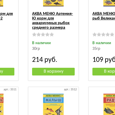
рм для
АКВА МЕНЮ Артемия-
АКВА МЕНЮ
-2
Ю корм для
рыб Велика
аквариумных рыбок
среднего размера
В наличии
В наличии
30гр
35гр
214
руб.
109
руб
арт.: 3511
арт.: 3512