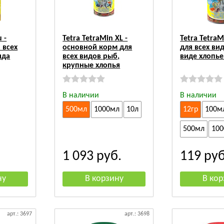
 -
Tetra TetraMin XL -
Tetra TetraM
 всех
основной корм для
для всех ви
ида
всех видов рыб,
виде хлопье
крупные хлопья
В наличии
В наличии
500мл
1000мл
10л
12гр
100м
500мл
10
1 093
руб.
119
руб
арт.: 3697
арт.: 3698