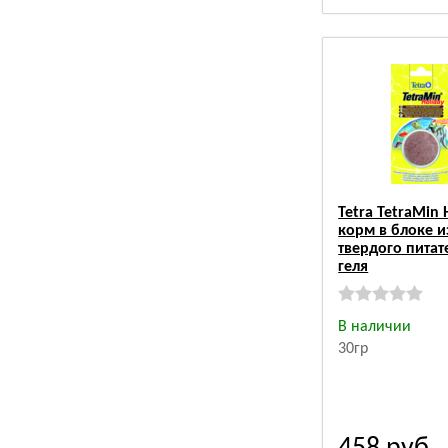
Tetra TetraMin 
корм в блоке и
твердого питат
геля
В наличии
30гр