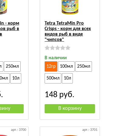
in - корм
Tetra TetraMin Pro
дов рыб в
Crisps - корм для всех
в
видов рыб в виде
"чипсов"
В наличии
л
250мл
12гр
100мл
250мл
00мл
10л
500мл
10л
.
148
руб.
арт.: 3700
арт.: 3701