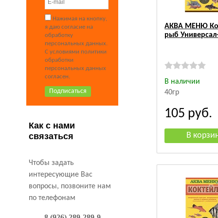
Нажимая на кнопку,
АКВА МЕНЮ Ко
я даю согласие на
рыб Универсал
обработку
персональных данных.
С условиями политики
обработки
персональных данных
согласен.
В наличии
40гр
105
руб.
Как с нами
связаться
Чтобы задать
интересующие Вас
вопросы, позвоните нам
по телефонам
8 (926) 289-289-9