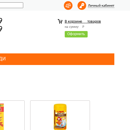
Личный кабинет
9
В корзине
товаров
на сумму:
Р
9
Оформить
ДИ