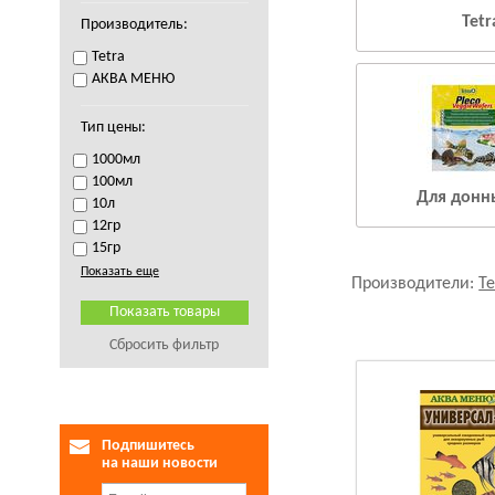
Tetr
Производитель:
Tetra
АКВА МЕНЮ
Тип цены:
1000мл
100мл
Для донн
10л
12гр
15гр
Показать еще
Производители:
Te
Сбросить фильтр
Подпишитесь
на наши новости