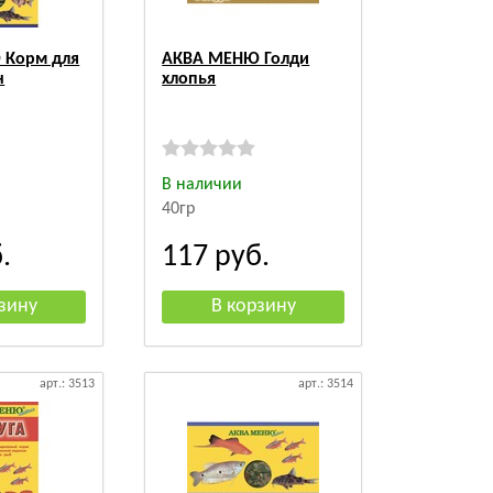
 Корм для
АКВА МЕНЮ Голди
н
хлопья
В наличии
40гр
.
117
руб.
арт.: 3513
арт.: 3514