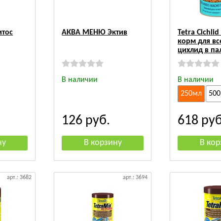
тос
АКВА МЕНЮ Эктив
Tetra Cichlid 
корм для вс
цихлид в па
В наличии
В наличии
250мл
50
126
руб.
618
руб
арт.: 3682
арт.: 3694