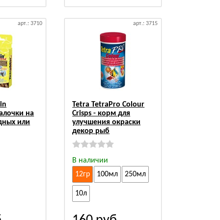
арт.: 3710
арт.: 3715
in
Tetra TetraPro Colour
алочки на
Crisps - корм для
дных или
улучшения окраски
декор рыб
В наличии
12гр
100мл
250мл
10л