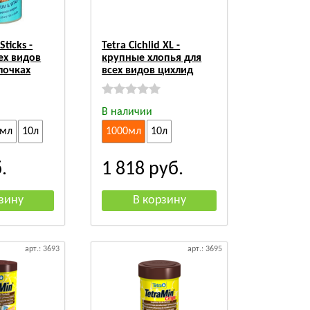
Sticks -
Tetra Cichlid XL -
ех видов
крупные хлопья для
лочках
всех видов цихлид
В наличии
0мл
10л
1000мл
10л
.
1 818
руб.
арт.: 3693
арт.: 3695