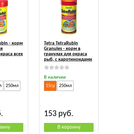
ubin - корм
Tetra TetraRubin
ля
Granules - корм в
краса всех
гранулах для окраса
рыб, с каротиноидами
В наличии
л
250мл
15гр
250мл
.
153
руб.