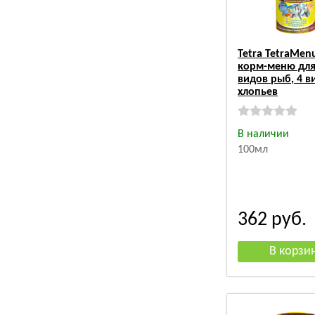
Tetra TetraMenu
корм-меню для
видов рыб, 4 в
хлопьев
В наличии
100мл
362
руб.