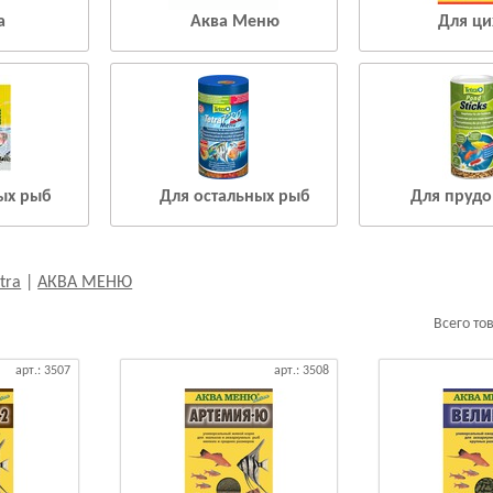
a
Аква Меню
Для ци
ых рыб
Для остальных рыб
Для прудо
tra
|
АКВА МЕНЮ
Всего то
арт.: 3507
арт.: 3508