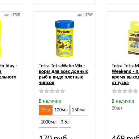
арт.: 3708
арт.: 3709
Holiday -
Tetra TetraWaferMix -
Tetra TetraM
з
корм для всех донных
Weekend - п
ельного
рыб в виде плотных
время выхо
чипсов
отпуска
В наличии
В наличии
20шт
15гр
100мл
250мл
1000мл
3,6л