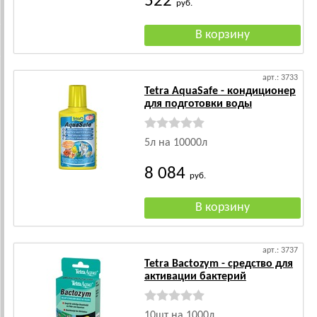
522
руб.
арт.: 3733
Tetra AquaSafe - кондиционер
для подготовки воды
5л на 10000л
8 084
руб.
арт.: 3737
Tetra Bactozym - средство для
активации бактерий
10шт на 1000л