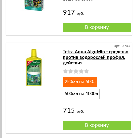
917
руб.
арт.: 3743
Tetra Aqua AlguMin - средство
против водорослей профил.
действия
250мл на 500л
500мл на 1000л
715
руб.