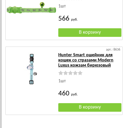
1шт
566
руб.
арт.: 8636
Hunter Smart ошейник для
кошек со стразами Modern
Luxus кожзам бирюзовый
1шт
460
руб.