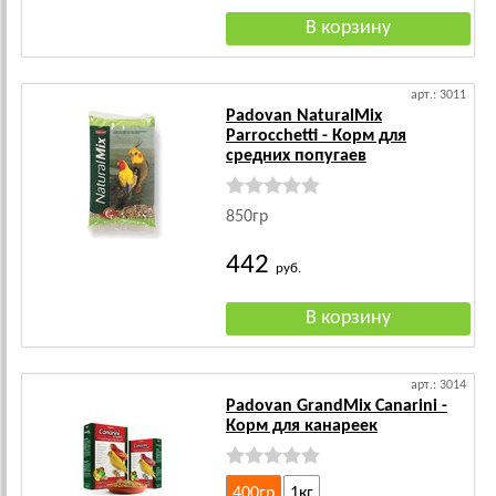
арт.: 3011
Padovan NaturalMix
Parrocchetti - Корм для
средних попугаев
850гр
442
руб.
арт.: 3014
Padovan GrandMix Canarini -
Корм для канареек
400гр
1кг