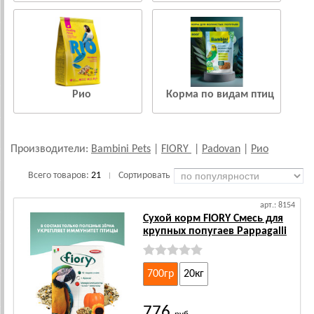
Рио
Корма по видам птиц
Производители:
Bambini Pets
|
FIORY
|
Padovan
|
Рио
Всего товаров:
21
Сортировать
|
арт.: 8154
Сухой корм FIORY Смесь для
крупных попугаев Pappagalli
700гр
20кг
776