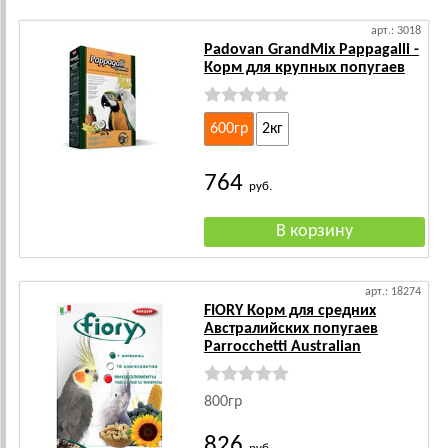
арт.: 3018
Padovan GrandMix Pappagalli -
Корм для крупных попугаев
600гр
2кг
764
руб.
арт.: 18274
FIORY Корм для средних
Австралийских попугаев
Parrocchetti Australian
800гр
826