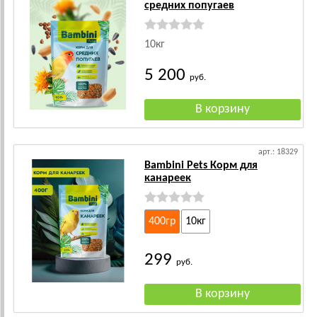
средних попугаев
10кг
5 200
руб.
арт.: 18329
Bambini Pets Корм для
канареек
400гр
10кг
299
руб.