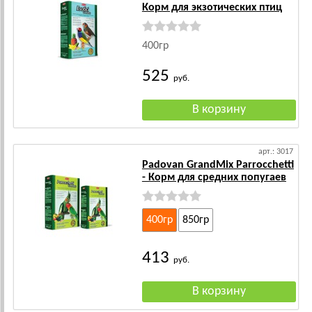
Корм для экзотических птиц
400гр
525
руб.
арт.: 3017
Padovan GrandMix Parrocchetti
- Корм для средних попугаев
400гр
850гр
413
руб.