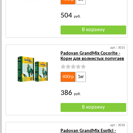
504
руб.
арт.: 3015
Padovan GrandMix Cocorite -
Корм для волнистых попугаев
400гр
1кг
386
руб.
арт.: 3016
Padovan GrandMix Esotici -