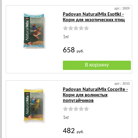
арт.: 3009
Padovan NaturalMix Esotiki -
Корм для экзотических птиц
1кг
658
руб.
арт.: 3010
Padovan NaturalMix Cocorite -
Корм для волнистых
попугайчиков
1кг
482
руб.