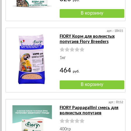
руб.
арт.: 18415
FIORY Корм для волнистых
попугаев Fiory Breeders
1кг
464
руб.
арт.: 8152
FIORY Pappagallini смесь для
волнистых попугаев
400гр