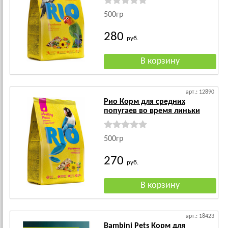
500гр
280
руб.
арт.: 12890
Рио Корм для средних
попугаев во время линьки
500гр
270
руб.
арт.: 18423
Bambini Pets Корм для