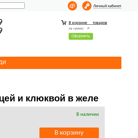
Личный кабинет
9
В корзине
товаров
на сумму:
Р
9
Оформить
ДИ
цей и клюквой в желе
В наличии