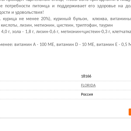
се потребности питомца и поддерживает его здоровье на до
ости и удовольствия!
ч. курица не менее 20%), куриный бульон, клюква, витамин
 кислоты, лизин, метионин, цистеин, триптофан, таурин
 4,0 г, зола - 1,8 г, лизин-0,6 г, метионин+цистеин-0,3 г, клетчатка 
нее: витамин А - 100 МЕ, витамин D - 10 МЕ, витамин E - 0,5 М
18166
FLORIDA
Россия