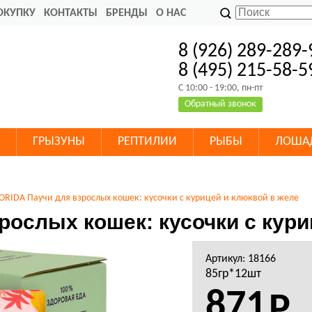
ОКУПКУ
КОНТАКТЫ
БРЕНДЫ
О НАС
8 (926) 289-289-
8 (495) 215-58-5
C 10:00 - 19:00, пн-пт
Обратный звонок
ГРЫЗУНЫ
РЕПТИЛИИ
РЫБЫ
ЛОША
ORIDA Паучи для взрослых кошек: кусочки с курицей и клюквой в желе
рослых кошек: кусочки с кури
Артикул: 18166
85гр*12шт
871