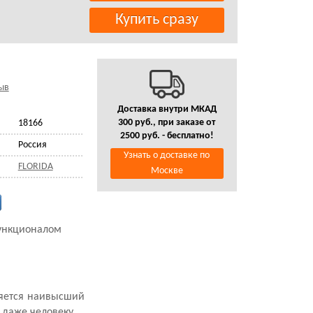
ыв
Доставка внутри МКАД
300 руб., при заказе от
18166
2500 руб. - бесплатно!
Россия
Узнать о доставке по
FLORIDA
Москве
функционалом
ляется наивысший
 даже человеку.