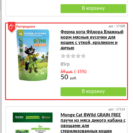
арт.: 17368
Распродажа
Ферма кота Фёдора Влажный
корм мясные кусочки для
кошек с уткой, кроликом и
дичью
85гр
59
(-15%)
руб.
50
руб.
арт.: 17124
Monge Cat BWild GRAIN FREE
паучи из мяса дикого кабана с
овощами для
стерилизованных кошек