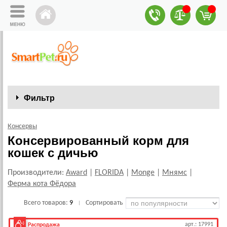
Фильтр
Консервы
Консервированный корм для
кошек с дичью
Производители:
Award
|
FLORIDA
|
Monge
|
Мнямс
|
Ферма кота Фёдора
Всего товаров:
9
Сортировать
|
арт.: 17991
Распродажа