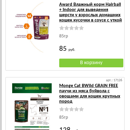
Award Влажный корм Hairball
+ Indoor для выведения
шерсти у взрослых домашних
кошек кусочки в соусе с уткой
85гр
85
руб.
арт.: 17126
Monge Cat BWild GRAIN FREE
паучи из мяса буйвола с
овощами для кошек крупных
пород
85гр