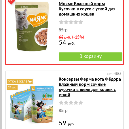
Мнямс Влажный корм
Кусочки в соусе с уткой для
домашних кошек
85гр
63
(-15%)
руб.
54
руб.
арт.: 9865
Консервы Ферма кота Фёдора
Влажный корм сочные
кусочки в желе для кошек с
уткой
85гр
59
руб.