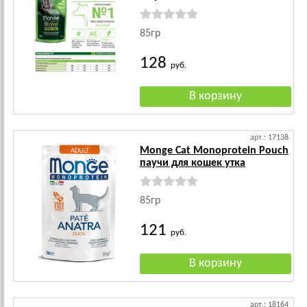
85гр
128
руб.
арт.: 17138
Monge Cat Monoprotein Pouch
паучи для кошек утка
85гр
121
руб.
арт.: 18164