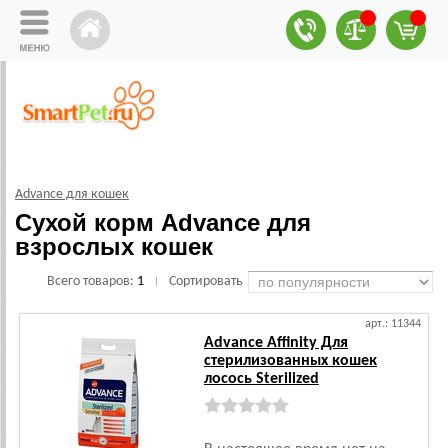
Advance для кошек
Сухой корм Advance для
взрослых кошек
Всего товаров:
1
Сортировать
|
арт.: 11344
Advance Affinity Для
стерилизованных кошек
лосось Sterilized