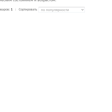
ическим состоянием и возрастом.
оваров:
1
Сортировать
|