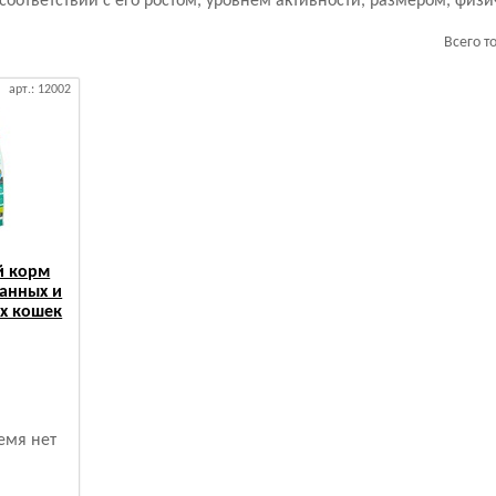
соответствии с его ростом, уровнем активности, размером, физ
Всего т
арт.: 12002
ой корм
ванных и
х кошек
емя нет