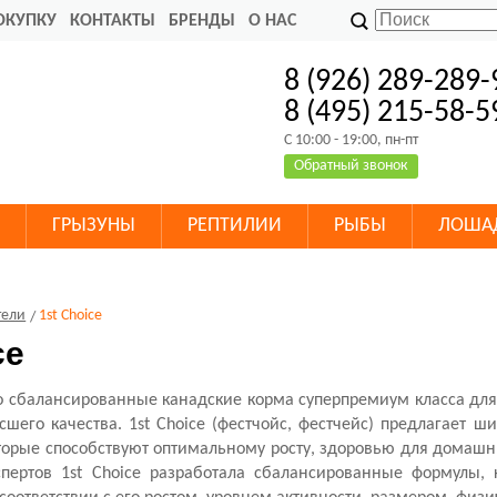
ОКУПКУ
КОНТАКТЫ
БРЕНДЫ
О НАС
8 (926) 289-289-
8 (495) 215-58-5
C 10:00 - 19:00, пн-пт
Обратный звонок
ГРЫЗУНЫ
РЕПТИЛИИ
РЫБЫ
ЛОША
тели
1st Choice
ce
о сбалансированные канадские корма суперпремиум класса для
сшего качества. 1st Choice (фестчойс, фестчейс) предлагает 
торые способствуют оптимальному росту, здоровью для домашн
спертов 1st Choice разработала сбалансированные формулы,