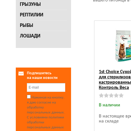
вашего питомца в 
ГРЫЗУНЫ
РЕПТИЛИИ
РЫБЫ
ЛОШАДИ
1st Choice Сух
Подпишитесь
для стерилизо
на наши новости
кастрированны
Контроль Веса
Нажимая на кнопку,
я даю согласие на
В наличии
обработку
персональных данных.
В настоящее вр
С условиями политики
на складе
обработки
персональных данных