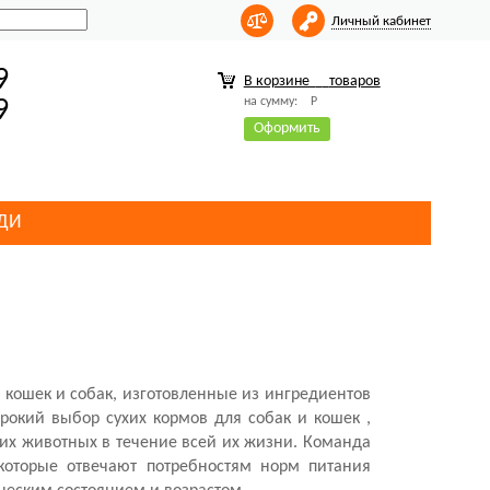
Личный кабинет
9
В корзине
товаров
на сумму:
Р
9
Оформить
ДИ
 кошек и собак, изготовленные из ингредиентов
широкий выбор сухих кормов для собак и кошек
,
их животных в течение всей их жизни. Команда
 которые отвечают потребностям норм питания