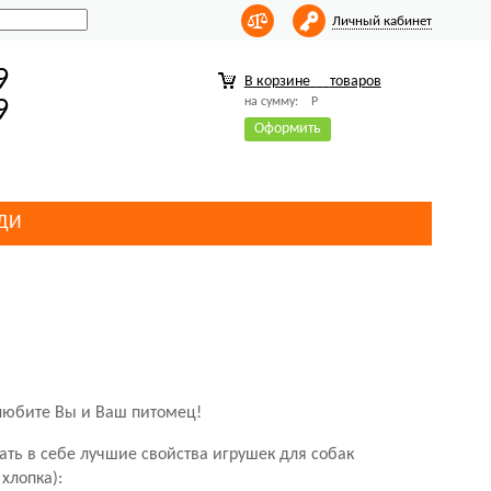
Личный кабинет
9
В корзине
товаров
на сумму:
Р
9
Оформить
ДИ
олюбите Вы и Ваш питомец!
тать в себе лучшие свойства игрушек для собак
хлопка):