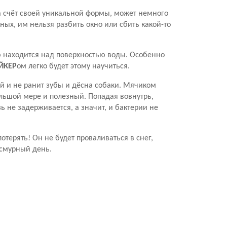
а счёт своей уникальной формы, может немного
сных, им нельзя разбить окно или сбить какой-то
ю находится над поверхностью воды. Особенно
ЙКЕР
ом легко будет этому научиться.
 и не ранит зубы и дёсна собаки. Мячиком
льшой мере и полезный. Попадая вовнутрь,
ь не задерживается, а значит, и бактерии не
отерять! Он не будет проваливаться в снег,
асмурный день.