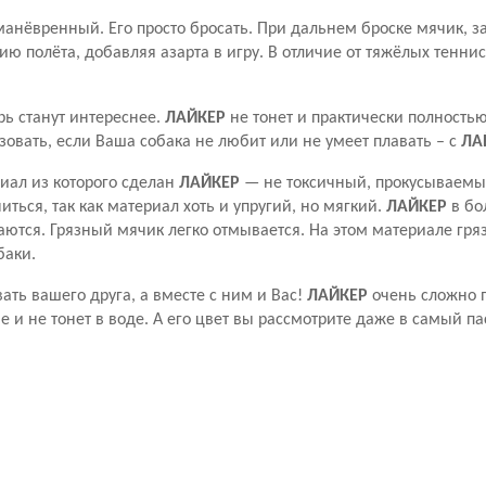
манёвренный. Его просто бросать. При дальнем броске мячик, з
ию полёта, добавляя азарта в игру. В отличие от тяжёлых тенни
рь станут интереснее.
ЛАЙКЕР
не тонет и практически полность
зовать, если Ваша собака не любит или не умеет плавать – с
ЛА
иал из которого сделан
ЛАЙКЕР
— не токсичный, прокусываемый
ться, так как материал хоть и упругий, но мягкий.
ЛАЙКЕР
в бо
ются. Грязный мячик легко отмывается. На этом материале гряз
баки.
ать вашего друга, а вместе с ним и Вас!
ЛАЙКЕР
очень сложно п
ве и не тонет в воде. А его цвет вы рассмотрите даже в самый п