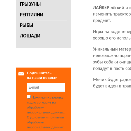
ГРЫЗУНЫ
ЛАЙКЕР
лёгкий и 
изменять траектор
РЕПТИЛИИ
предмет.
РЫБЫ
Игры на воде тепе
ЛОШАДИ
хорошо его исполь
Уникальный матер
невозможно порани
зубы собаки очища
попадут в пасть со
Подпишитесь
на наши новости
Мячик будет радов
будет виден в тра
Нажимая на кнопку,
я даю согласие на
обработку
персональных данных.
С условиями политики
обработки
персональных данных