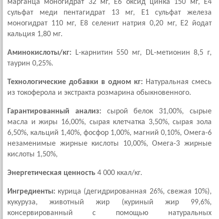
марганца моногидрат 32 мг, E6 оксид цинка 150 мг, E4
сульфат меди пентагидрат 13 мг, E1 сульфат железа
моногидрат 110 мг, E8 селенит натрия 0,20 мг, E2 йодат
кальция 1,80 мг.
Аминокислоты/кг:
L-карнитин 550 мг, DL-метионин 8,5 г,
таурин 0,25%.
Технологические добавки в одном кг:
Натуральная смесь
из токоферола и экстракта розмарина обыкновенного.
Гарантированный анализ:
сырой белок 31,00%, сырые
масла и жиры 16,00%, сырая клетчатка 3,50%, сырая зола
6,50%, кальций 1,40%, фосфор 1,00%, магний 0,10%, Омега-6
незаменимые жирные кислоты 10,00%, Омега-3 жирные
кислоты 1,50%,
Энергетическая ценность
4 000 ккал/кг.
Ингредиенты:
курица (дегидрированная 26%, свежая 10%),
кукуруза, животный жир (куриный жир 99,6%,
консервированный с помощью натуральных