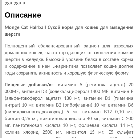
289-289-9
Описание
Monge Cat Hairball Сухой корм для кошек для выведения
шерсти
Полноценный сбалансированный рацион для взрослых
домашних кошек, часто страдающих от скопления комков
шерсти в желудке. Высокий уровень белка в составе корма
и содержание в нем L-карнитина позволяет кошке долгие
годы сохранять активность и хорошую физическую форму
Пищевые добавки/кг:
витамин А (ретинола ацетат) 20
000МЕ, витамин D3 (холекальциферол) 1400 МЕ, витамин Е
(альфа-токоферол ацетат) 130 мг, витамин B1 (тиамина
нитрат) 10 мг, витамин В2 (рибофлавин) 10 мг, витамин В6
(пиридоксинагидрохлорид) 6 мг, витамин В12 0,10 мг,
биотин 0,26 мг, никотиновая кислота 40 мг, витамин С 200
мг, пантотеновая кислота 10 мг, фолиевая кислота 14 мг,
холина хлорид 2500 мг, инозитол 15 мг, E5 сульфат