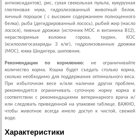
антиоксидантов), рис, сухая свекольная пульпа, кукурузная
глютеновая мука, гидролизованный животный белок.
яичный порошок ( с высоким содержанием полноценного
белка), рыба (дегидрированный лосось), рыбий жир (масло
лосося), пивные дрожжи (источник МОС и витамина В12),
нерастворимые волокна гороха, таурин, КОС
(ксилоолигосахариды 3 к/кг), гидролизованные дрожжи
(МОС), юкка Шидигера, шиповник.
Рекомендации по кормлению:
не ограничивайте
количество корма. Кошка будет съедать столько корма,
сколько необходимо для поддержания оптимального веса.
При избыточном весе и/или наличии других проблем,
рекомендуется ограничивать суточную норму корма в
соответствии с рекомендациями ветеринарного врача и/
или следовать приведенной на упаковке таблице. ВАЖНО,
чтобы животное всегда имело доступ к чистой, свежей
воде.
Характеристики