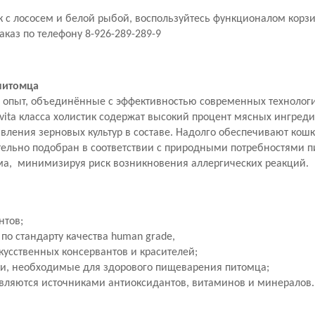
шек с лососем и белой рыбой, воспользуйтесь функционалом кор
аказ по телефону 8-926-289-289-9
 питомца
 опыт, объединённые с эффективностью современных технолог
ta класса холистик содержат высокий процент мясных ингреди
ления зерновых культур в составе. Надолго обеспечивают кош
тельно подобран в соответствии с природными потребностями п
ма, минимизируя риск возникновения аллергических реакций.
нтов;
по стандарту качества human grade,
кусственных консервантов и красителей;
ки, необходимые для здорового пищеварения питомца;
 являются источниками антиоксидантов, витаминов и минералов.