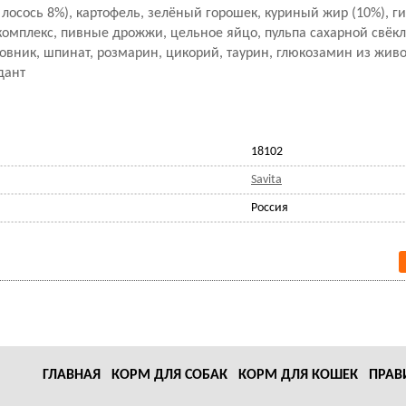
%, лосось 8%), картофель, зелёный горошек, куриный жир (10%), 
омплекс, пивные дрожжи, цельное яйцо, пульпа сахарной свёкл
овник, шпинат, розмарин, цикорий, таурин, глюкозамин из живо
дант
18102
Savita
Россия
ГЛАВНАЯ
КОРМ ДЛЯ СОБАК
КОРМ ДЛЯ КОШЕК
ПРАВ