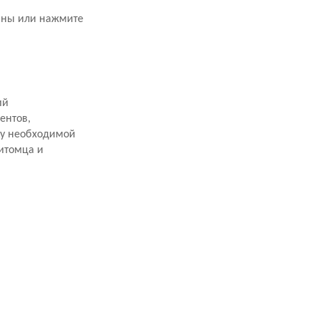
зины или нажмите
ий
ентов,
ку необходимой
итомца и