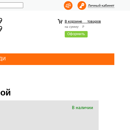
Личный кабинет
9
В корзине
товаров
на сумму:
Р
9
Оформить
ДИ
бой
В наличии