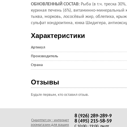
ОБНОВЛЕННЫЙ СОСТАВ:
Рыба (в т.ч. треска 30
куриная печень (6%), витаминно-минеральный к
тыква, морковь, лососёвый жир, облепиха, крыж
сульфат хондроитина, юкка Шидигера, антиокси
Характеристики
Артикул
Производитель
Страна
Отзывы
Будьте первым, кто оставил отзыв.
8 (926) 289-289-9
Смартпет.ру - интернет
8 (495) 215-58-59
зоомагазин для ваших
C 10:00 - 19:00, пн-пт