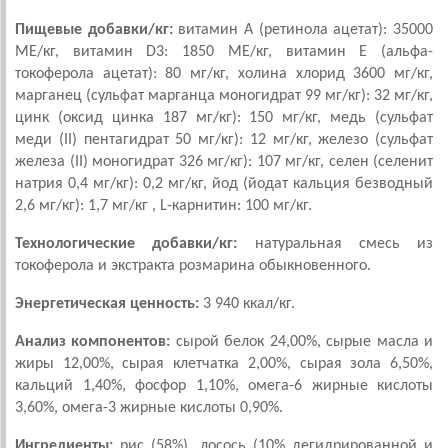
Пищевые добавки/кг:
витамин А (ретинола ацетат): 35000
МЕ/кг, витамин D3: 1850 МЕ/кг, витамин Е (альфа-
токоферола ацетат): 80 мг/кг, холина хлорид 3600 мг/кг,
марганец (сульфат марганца моногидрат 99 мг/кг): 32 мг/кг,
цинк (оксид цинка 187 мг/кг): 150 мг/кг, медь (сульфат
меди (II) пентагидрат 50 мг/кг): 12 мг/кг, железо (сульфат
железа (II) моногидрат 326 мг/кг): 107 мг/кг, селен (селенит
натрия 0,4 мг/кг): 0,2 мг/кг, йод (йодат кальция безводный
2,6 мг/кг): 1,7 мг/кг , L-карнитин: 100 мг/кг.
Технологические добавки/кг:
натуральная смесь из
токоферола и экстракта розмарина обыкновенного.
Энергетическая ценность:
3 940 ккал/кг.
Анализ компонентов:
сырой белок 24,00%, сырые масла и
жиры 12,00%, сырая клетчатка 2,00%, сырая зола 6,50%,
кальций 1,40%, фосфор 1,10%, омега-6 жирные кислоты
3,60%, омега-3 жирные кислоты 0,90%.
Ингредиенты:
рис (58%), лосось (10% дегидрированной и