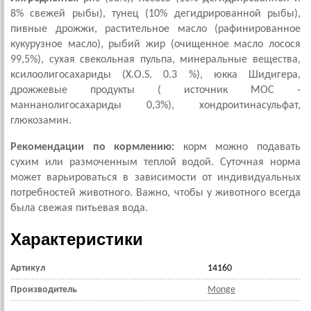
8% свежей рыбы), тунец (10% дегидрированной рыбы),
пивные дрожжи, растительное масло (рафинированное
кукурузное масло), рыбий жир (очищенное масло лосося
99,5%), сухая свекольная пульпа, минеральные вещества,
ксилоолигосахариды (X.O.S. 0.3 %), юкка Шидигера,
дрожжевые продукты ( источник МОС -
маннанолигосахариды 0,3%), хондроитинасульфат,
глюкозамин.
Рекомендации по кормлению:
корм можно подавать
сухим или размоченным теплой водой. Суточная норма
может варьироваться в зависимости от индивидуальных
потребностей животного. Важно, чтобы у животного всегда
была свежая питьевая вода.
Характеристики
Артикул
14160
Производитель
Monge