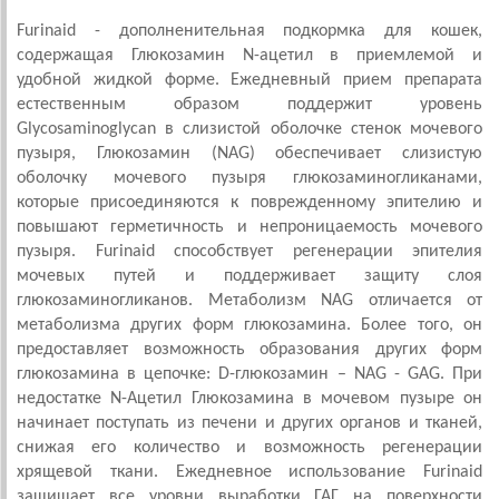
Furinaid - дополненительная подкормка для кошек,
содержащая Глюкозамин N-ацетил в приемлемой и
удобной жидкой форме. Ежедневный прием препарата
естественным образом поддержит уровень
Glycosaminoglycan в слизистой оболочке стенок мочевого
пузыря, Глюкозамин (NAG) обеспечивает слизистую
оболочку мочевого пузыря глюкозаминогликанами,
которые присоединяются к поврежденному эпителию и
повышают герметичность и непроницаемость мочевого
пузыря. Furinaid способствует регенерации эпителия
мочевых путей и поддерживает защиту слоя
глюкозаминогликанов. Метаболизм NAG отличается от
метаболизма других форм глюкозамина. Более того, он
предоставляет возможность образования других форм
глюкозамина в цепочке: D-глюкозамин – NАG - GAG. При
недостатке N-Ацетил Глюкозамина в мочевом пузыре он
начинает поступать из печени и других органов и тканей,
снижая его количество и возможность регенерации
хрящевой ткани. Ежедневное использование Furinaid
защищает все уровни выработки ГАГ на поверхности