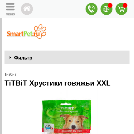
Фильтр
Титбит
TiTBiT Хрустики говяжьи XXL