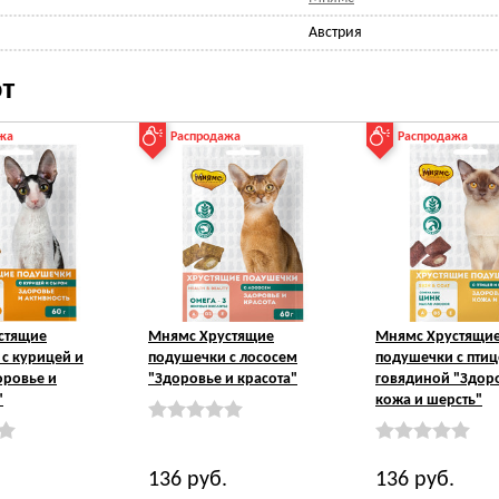
Австрия
т
жа
Распродажа
Распродажа
стящие
Мнямс Хрустящие
Мнямс Хрустящи
с курицей и
подушечки с лососем
подушечки с птиц
оровье и
"Здоровье и красота"
говядиной "Здор
"
кожа и шерсть"
136
руб.
136
руб.