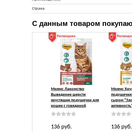
Страна
С данным товаром покупаю
Распродажа
Распрода
Мнямс Лакомство
Мнямс Хру
Выведение шерсти
подушечки 
хрустящие подушечки для
сыром "Зд
кошек с говядиной
активность
136
руб.
136
руб.