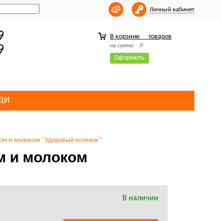
Личный кабинет
9
В корзине
товаров
на сумму:
Р
9
Оформить
ДИ
ом и молоком "Здоровый котенок"
м и молоком
В наличии