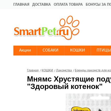
ГЛАВНАЯ
ДОСТАВКА
ОПЛАТА ТОВАРА
БОНУСЫ ЗА П
Акции
СОБАКИ
КОШКИ
ПТИЦЫ
Главная
КОШКИ
Лакомства
Бренды лакомств для к
Мнямс Хрустящие поду
"Здоровый котенок"