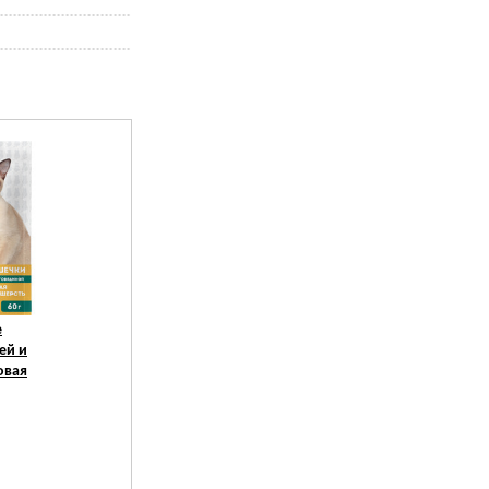
е
ей и
овая