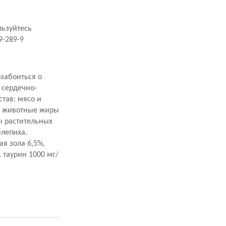
льзуйтесь
9-289-9
озабоиться о
 сердечно-
став: мясо и
а, животные жиры
ы растительных
блепиха.
ая зола 6,5%,
 таурин 1000 мг/