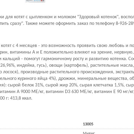
и для котят с цыпленком и молоком "Здоровый котенок", воспо
ть сразу". Также можете оформить заказ по телефону 8-926-28
отят с 4 месяцев - это возможность проявить свою любовь и п
урин, витамины А и Е положительно влияют на зрение, нервную,
 кальций - помогут гармоничному росту и развитию котенка. Со
6,96%, индейка, гусь), овощи (картофель), растительные масл
о лосося), производные растительного происхождения, экстракт
цельного куриного яйца 4%), дрожжи, минеральные вещества, о
я): сырой белок 31%, сырой жир 20%, сырая клетчатка 1,5%, сыр
итамин А 9000 МЕ/кг, витамин D3 630 МЕ/кг, витамин Е 90 мг/кг,
0 г: 413,8 ккал.
13005
Мнямс