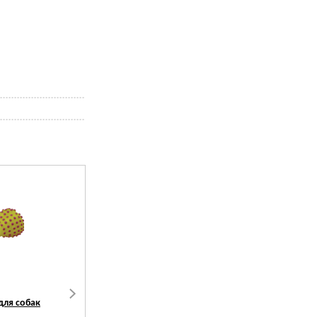
для собак
Зооник Игрушка для собак
Зооник Игрушка для со
Гантель-футбольная
Гантель кошка