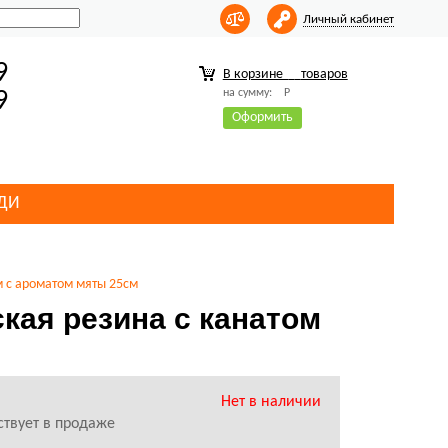
Личный кабинет
9
В корзине
товаров
на сумму:
Р
9
Оформить
ДИ
м с ароматом мяты 25см
кая резина с канатом
Нет в наличии
ствует в продаже