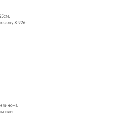
25см,
лефону 8-926-
озяином).
ны или