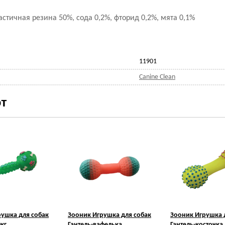
астичная резина 50%, сода 0,2%, фторид 0,2%, мята 0,1%
11901
Canine Clean
т
рушка для собак
Зооник Игрушка для собак
Зооник Игрушка 
0кг
Гантель-вафелька
Гантель-косточка