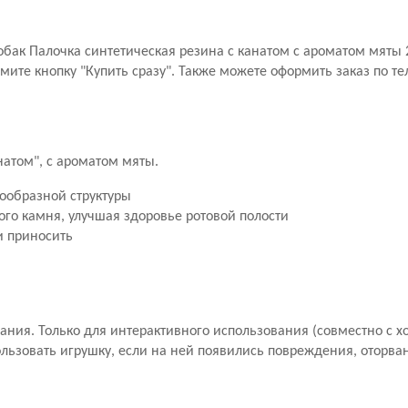
собак Палочка синтетическая резина с канатом с ароматом мяты 
те кнопку "Купить сразу". Также можете оформить заказ по те
натом", с ароматом мяты.
ообразной структуры
го камня, улучшая здоровье ротовой полости
и приносить
ания. Только для интерактивного использования (совместно с х
ользовать игрушку, если на ней появились повреждения, оторва