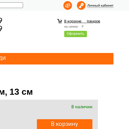
Личный кабинет
9
В корзине
товаров
на сумму:
Р
9
Оформить
ДИ
м, 13 см
В наличии