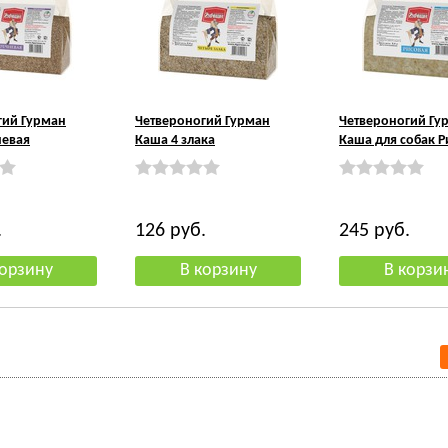
гий Гурман
Четвероногий Гурман
Четвероногий Гу
невая
Каша 4 злака
Каша для собак Р
.
126
руб.
245
руб.