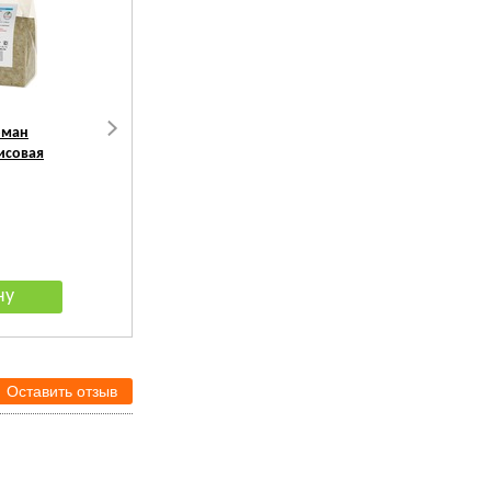
рман
Четвероногий Гурман
Четвероногий Гурман
исовая
Каша Рисовая с овощами
Каша для собак 4 злака 
морковью
8 805
руб.
137
руб.
Оставить отзыв