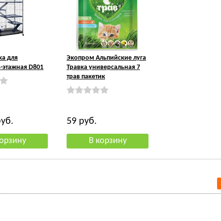
ка для
Экопром Альпийские луга
-этажная D801
Травка универсальная 7
трав пакетик
уб.
59
руб.