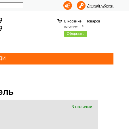
Личный кабинет
9
В корзине
товаров
на сумму:
Р
9
Оформить
ДИ
ель
В наличии