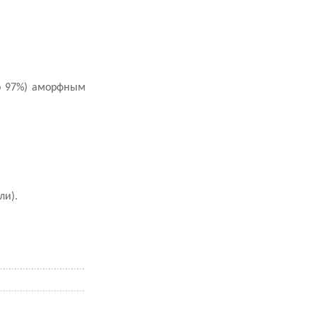
до 97%) аморфным
ли).