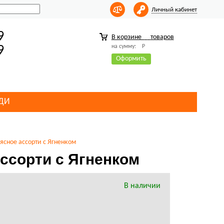
Личный кабинет
9
В корзине
товаров
на сумму:
Р
9
Оформить
ДИ
ясное ассорти с Ягненком
ссорти с Ягненком
В наличии