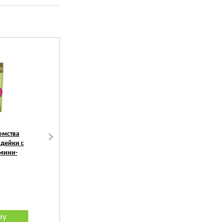
омства
Деревенские лакомства
TiTBiT Лакомство для
дейки с
Для собак Мясные
собак Легкое баранье -
 мини-
колбаски из утки
мягкая упаковка
186
руб.
194
руб.