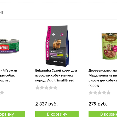
т
гий Гурман
Eukanuba Сухой корм для
Деревенские лак
для собак
взрослых собак мелких
Медальоны из ин
орти с
пород. Adult Small Breed
рисом для собак
пород
.
2 337
руб.
279
руб.