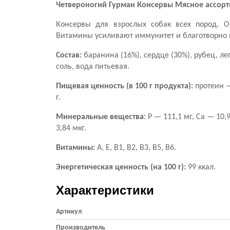
Четвероногий Гурман Консервы Мясное ассорти
Консервы для взрослых собак всех пород. О
Витамины усиливают иммунитет и благотворно 
Состав:
баранина (16%), сердце (30%), рубец, л
соль, вода питьевая.
Пищевая ценность (в 100 г продукта):
протеин — 
г.
Минеральные вещества:
P — 111,1 мг, Са — 10,9
3,84 мкг.
Витамины:
А, E, В1, В2, B3, B5, B6.
Энергетическая ценность (на 100 г):
99 ккал.
Характеристики
Артикул
Производитель