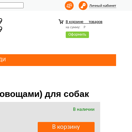
Личный кабинет
9
В корзине
товаров
на сумму:
Р
9
Оформить
ДИ
 овощами) для собак
В наличии