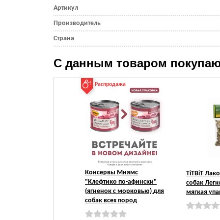
Артикул
Производитель
Страна
С данным товаром покупаю
Распродажа
Консервы Мнямс
TiTBiT Лак
"Клефтико по-афински"
собак Легк
(ягненок с морковью) для
мягкая упа
собак всех пород