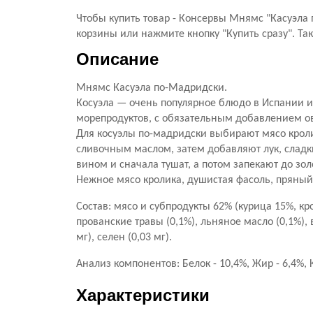
Чтобы купить товар - Консервы Мнямс "Касуэла
корзины или нажмите кнопку "Купить сразу". Та
Описание
Мнямс Касуэла по-Мадридски.
Косуэла — очень популярное блюдо в Испании и 
морепродуктов, с обязательным добавлением о
Для косуэлы по-мадридски выбирают мясо кроли
сливочным маслом, затем добавляют лук, слад
вином и сначала тушат, а потом запекают до зол
Нежное мясо кролика, душистая фасоль, пряный
Состав: мясо и субпродукты 62% (курица 15%, кро
прованские травы (0,1%), льняное масло (0,1%), в
мг), селен (0,03 мг).
Анализ компонентов: Белок - 10,4%, Жир - 6,4%, К
Характеристики