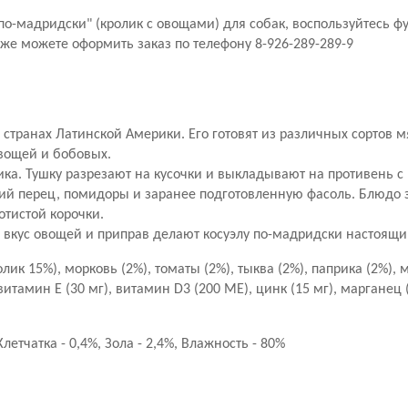
 по-мадридски" (кролик с овощами) для собак, воспользуйтесь 
кже можете оформить заказ по телефону 8-926-289-289-9
странах Латинской Америки. Его готовят из различных сортов м
вощей и бобовых.
ка. Тушку разрезают на кусочки и выкладывают на противень 
кий перец, помидоры и заранее подготовленную фасоль. Блюдо
отистой корочки.
 вкус овощей и приправ делают косуэлу по-мадридски настоящ
лик 15%), морковь (2%), томаты (2%), тыква (2%), паприка (2%),
итамин Е (30 мг), витамин D3 (200 МЕ), цинк (15 мг), марганец (
летчатка - 0,4%, Зола - 2,4%, Влажность - 80%