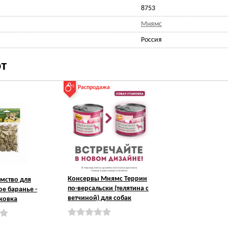
8753
Мнямс
Россия
т
Распродажа
Консервы Мнямс Террин
омство для
по-версальски (телятина с
ое баранье -
ветчиной) для собак
ковка