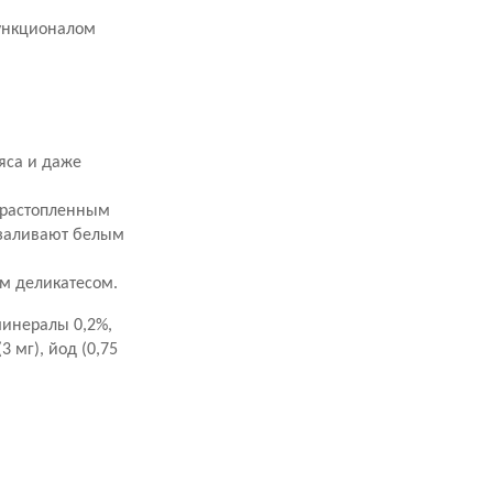
функционалом
яса и даже
с растопленным
 заливают белым
им деликатесом.
 минералы 0,2%,
3 мг), йод (0,75