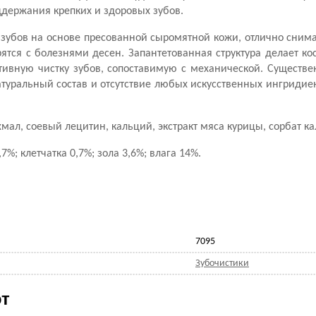
держания крепких и здоровых зубов.
и зубов на основе пресованной сыромятной кожи, отлично снима
тся с болезнями десен. Запантетованная структура делает кос
тивную чистку зубов, сопоставимую с механической. Существ
атуральный состав и отсутствие любых искусственных ингридие
ал, соевый лецитин, кальций, экстракт мяса курицы, сорбат ка
7%; клетчатка 0,7%; зола 3,6%; влага 14%.
7095
Зубочистики
т