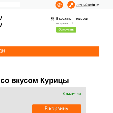
Личный кабинет
9
В корзине
товаров
на сумму:
Р
9
Оформить
ДИ
м со вкусом Курицы
В наличии