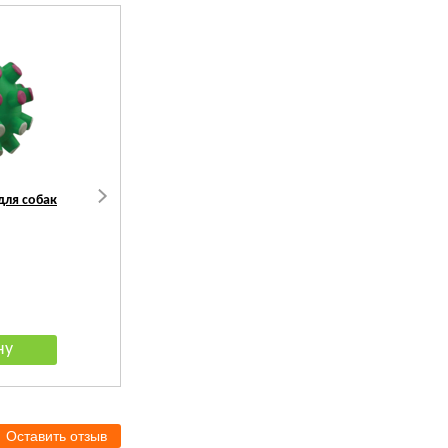
для собак
TiTBiT Легкое говяжье для
Зубочистики Косточка д
дрессуры Б2-M
собак до 10кг с кальци
со вкусом Говядины
176
руб.
79
руб.
Оставить отзыв