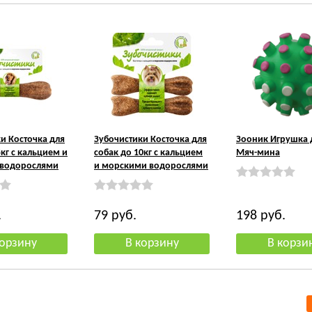
и Косточка для
Зубочистики Косточка для
Зооник Игрушка 
5кг с кальцием и
собак до 10кг с кальцием
Мяч-мина
водорослями
и морскими водорослями
.
79
руб.
198
руб.