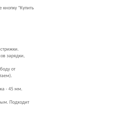
 кнопку "Купить
 стрижки.
ов зарядки,
боду от
таем).
жа - 45 мм.
трым. Подходит