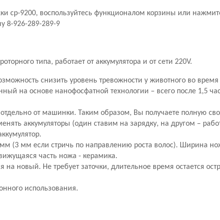
ки cp-9200, воспользуйтесь функционалом корзины или нажмите
у 8-926-289-289-9
орного типа, работает от аккумулятора и от сети 220V.
зможность снизить уровень тревожности у животного во время
ный на основе нанофосфатной технологии – всего после 1,5 час
отдельно от машинки. Таким образом, Вы получаете полную сво
менять аккумуляторы (один ставим на зарядку, на другом – рабо
аккумулятор.
 мм (3 мм если стричь по направлению роста волос). Ширина но
вижущаяся часть ножа - керамика.
я на новый. Не требует заточки, длительное время остается ос
онного использования.