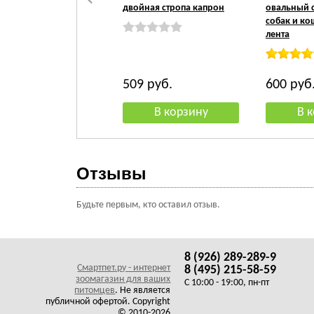
двойная стропа капрон
овальный 
собак и ко
лента
509
руб.
600
руб
Отзывы
Будьте первым, кто оставил отзыв.
8 (926) 289-289-9
Смартпет.ру - интернет
8 (495) 215-58-59
зоомагазин для ваших
C 10:00 - 19:00, пн-пт
питомцев
. Не является
публичной офертой. Copyright
© 2010-2026