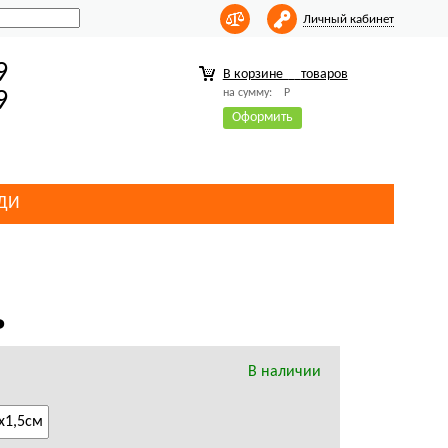
Личный кабинет
9
В корзине
товаров
на сумму:
Р
9
Оформить
ДИ
ь
В наличии
х1,5см