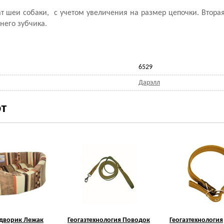
т шеи собаки, с учетом увеличения на размер цепочки. Втора
него зубчика.
6529
Дарэлл
т
дворик Лежак
Геогазтехнология Поводок
Геогазтехнология