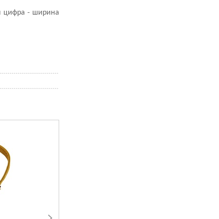
я цифра - ширина
#1 All systems P.F.