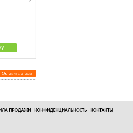
Whitening shampoo -
шампунь отбеливающий
для яркости окраса
1 330
руб.
Оставить отзыв
ИЛА ПРОДАЖИ
КОНФИДЕНЦИАЛЬНОСТЬ
КОНТАКТЫ