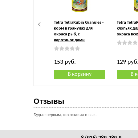
Tetra TetraRubin Granules -
Tetra Tetra
корм в гранулах для
хлопьях д
окраса рыб, с
окраса все
каротиноидами
153
руб.
129
руб
Отзывы
Будьте первым, кто оставил отзыв.