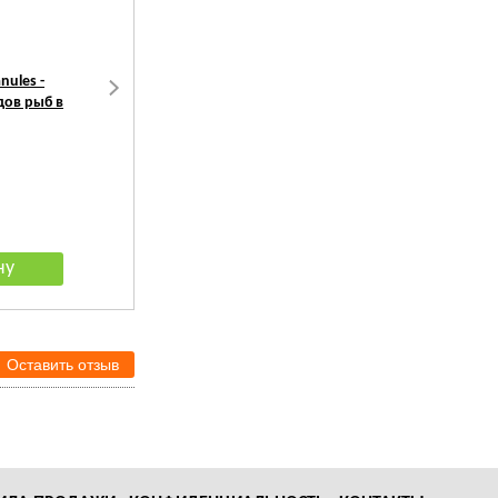
nules -
Tetra TetraMin Pro Crisps -
Tetra TetraMin XL -
дов рыб в
корм для всех видов рыб в
основной корм для все
виде "чипсов"
видов рыб, крупные
хлопья
148
руб.
1 093
руб.
Оставить отзыв