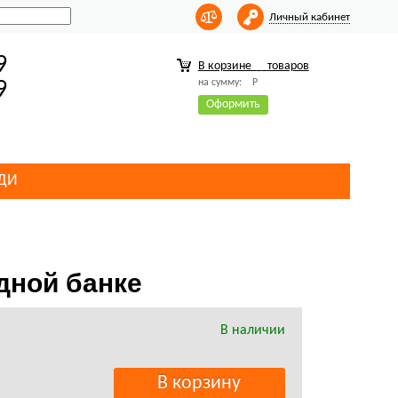
Личный кабинет
9
В корзине
товаров
на сумму:
Р
9
Оформить
ДИ
дной банке
В наличии