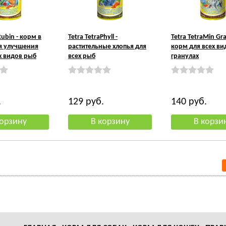
Rubin - корм в
Tetra TetraPhyll -
Tetra TetraMin Gra
ля улучшения
растительные хлопья для
корм для всех ви
х видов рыб
всех рыб
гранулах
.
129
руб.
140
руб.