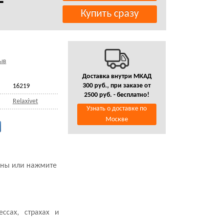
ыв
Доставка внутри МКАД
300 руб., при заказе от
16219
2500 руб. - бесплатно!
Relaxivet
Узнать о доставке по
Москве
зины или нажмите
ссах, страхах и