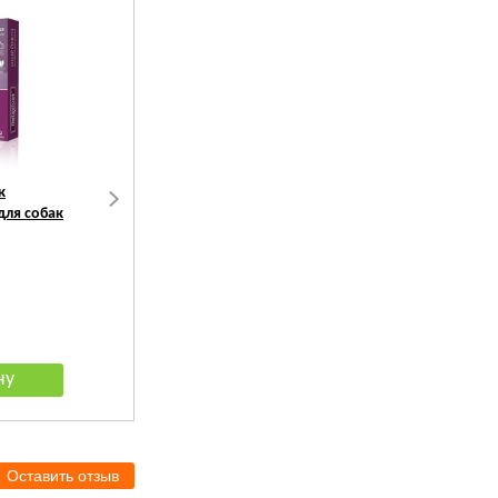
к
Relaxivet Капли
Relaxivet Спрей
для собак
успокоительные для собак
успокоительный для со
и кошек
и кошек
407
руб.
622
руб.
Оставить отзыв