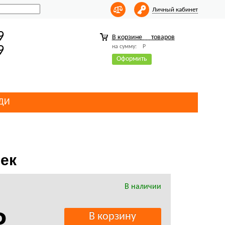
Личный кабинет
9
В корзине
товаров
на сумму:
Р
9
Оформить
ДИ
шек
В наличии