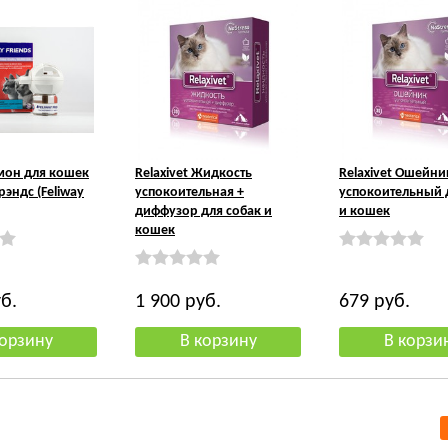
мон для кошек
Relaxivet Жидкость
Relaxivet Ошейни
эндс (Feliway
успокоительная +
успокоительный 
диффузор для собак и
и кошек
кошек
б.
1 900
руб.
679
руб.