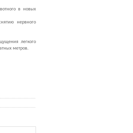
вотного в новых
снятию нервного
ощущения легкого
атных метров.