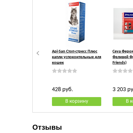
Api-San Стоп-стресс Плюс
Ceva Феро
капли успокоительные для
Феливей Фр
кошек
Friends)
428
руб.
3 203
ру
Отзывы