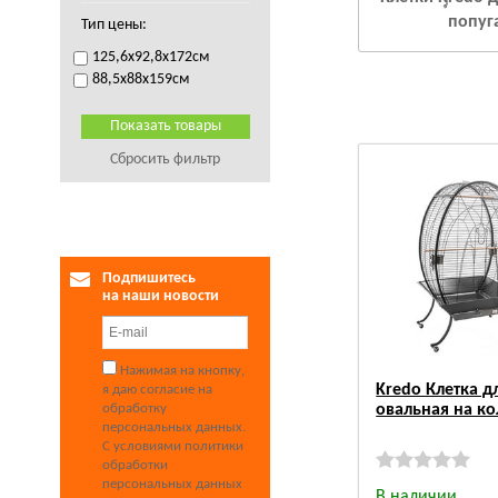
попуг
Тип цены:
125,6x92,8x172см
88,5x88x159см
Сбросить фильтр
Подпишитесь
на наши новости
Нажимая на кнопку,
Kredo Клетка д
я даю согласие на
обработку
овальная на ко
персональных данных.
С условиями политики
обработки
персональных данных
В наличии