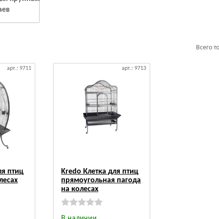
аев
Всего т
арт.: 9711
арт.: 9713
ля птиц
Kredo Клетка для птиц
лесах
прямоугольная пагода
на колесах
В наличии