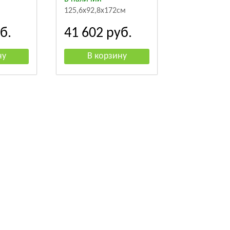
125,6x92,8x172см
б.
41 602
руб.