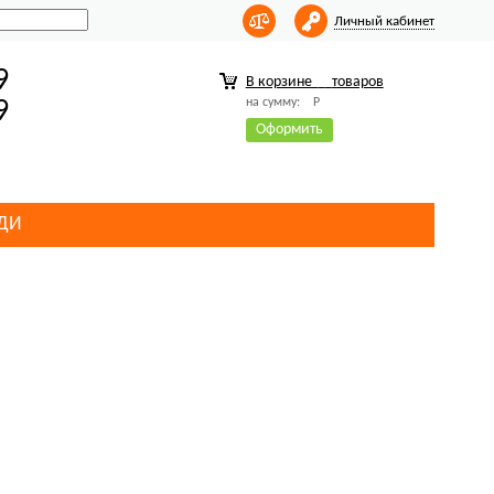
Личный кабинет
9
В корзине
товаров
на сумму:
Р
9
Оформить
ДИ