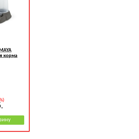
 MAYA
ля корма
%)
.