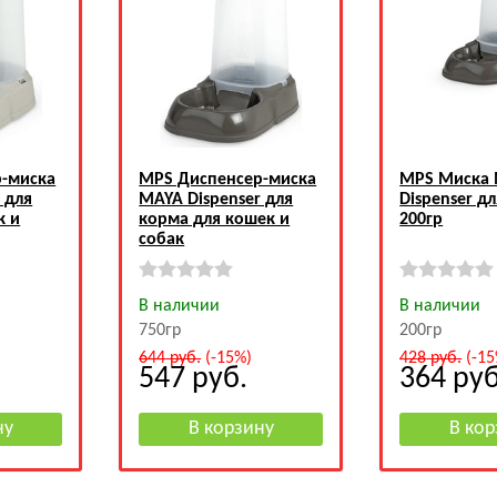
-миска
MPS Диспенсер-миска
MPS Миска
 для
MAYA Dispenser для
Dispenser д
к и
корма для кошек и
200гр
собак
В наличии
В наличии
750гр
200гр
644
руб.
(-15%)
428
руб.
(-15
547
руб.
364
руб