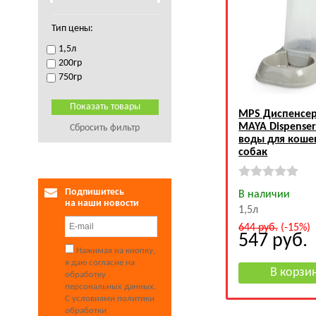
Тип цены:
1,5л
200гр
750гр
MPS Диспенсер
MAYA Dispenser
Сбросить фильтр
воды для коше
собак
Подпишитесь
В наличии
на наши новости
1,5л
644
руб.
(-15%)
547
руб.
Нажимая на кнопку,
я даю согласие на
обработку
персональных данных.
С условиями политики
обработки