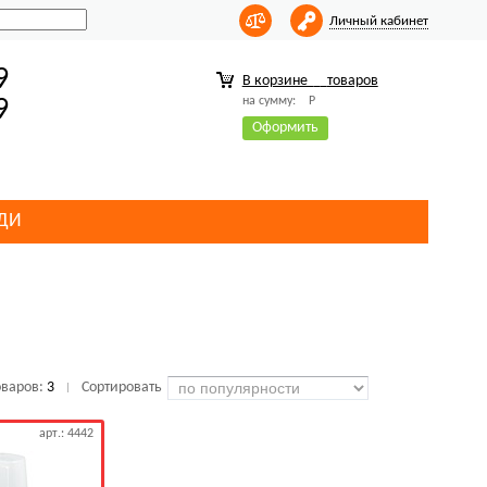
Личный кабинет
9
В корзине
товаров
на сумму:
Р
9
Оформить
ДИ
оваров:
3
Сортировать
|
арт.: 4442