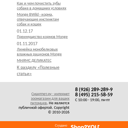
Как и чем почистить зубы
собаке в домашних условиях
Monge BWild - корма,
отвечающие инстинктам
собак и кошек
01.12.17
Преимущество кормов Monge
01.11.2017
Линейка монобелковых
влажных рационов Monge
МНЯМС ДЕЛИКАТЕС
К разделу «Полезные
статьи»
8 (926) 289-289-9
Смартпет.ру - интернет
8 (495) 215-58-59
зоомагазин для ваших
C 10:00 - 19:00, пн-пт
питомцев
. Не является
публичной офертой. Copyright
© 2010-2026
Создано