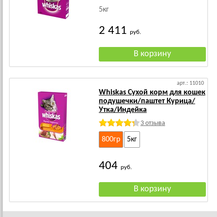
5кг
2 411
руб.
арт.: 11010
Whiskas Сухой корм для кошек
подушечки/паштет Курица/
Утка/Индейка
3 отзыва
800гр
5кг
404
руб.