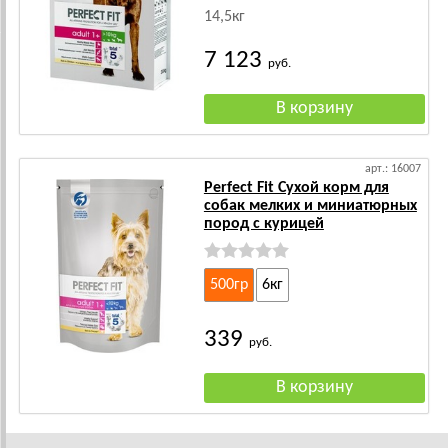
14,5кг
7 123
руб.
арт.: 16007
Perfect Fit Сухой корм для
собак мелких и миниатюрных
пород с курицей
500гр
6кг
339
руб.