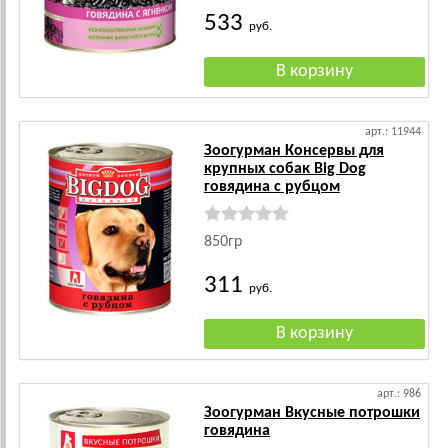
533
руб.
арт.: 11944
Зоогурман Консервы для
крупных собак Big Dog
говядина с рубцом
850гр
311
руб.
арт.: 986
Зоогурман Вкусные потрошки
говядина