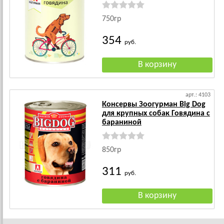
750гр
354
руб.
арт.: 4103
Консервы Зоогурман Big Dog
для крупных собак Говядина с
бараниной
850гр
311
руб.