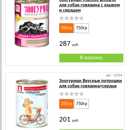
Зоогурман Мясное ассорти
для собак говядина с языком
и сердцем
350гр
750гр
287
руб.
арт.: 12254
Зоогурман Вкусные потрошки
для собак говядина+сердце
350гр
750гр
201
руб.