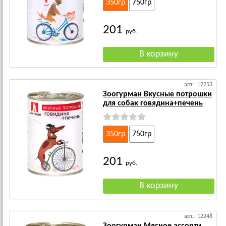
350гр
750гр
201
руб.
арт.: 12253
Зоогурман Вкусные потрошки
для собак говядина+печень
350гр
750гр
201
руб.
арт.: 12248