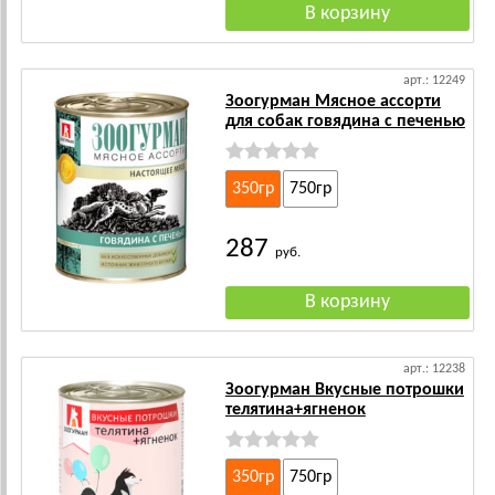
арт.: 12249
Зоогурман Мясное ассорти
для собак говядина с печенью
350гр
750гр
287
руб.
арт.: 12238
Зоогурман Вкусные потрошки
телятина+ягненок
350гр
750гр