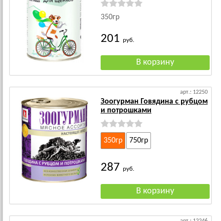
350гр
201
руб.
арт.: 12250
Зоогурман Говядина с рубцом
и потрошками
350гр
750гр
287
руб.