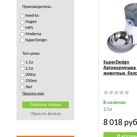
Производитель:
Feed-Ex
Hagen
MPS
Moderna
SuperDesign
Тип цены:
SuperDesign
1,5л
Автокормушка 
2,5л
животных, бел
200гр
250мл
3шт
Показать еще
В наличии
2,5л
Сбросить фильтр
8 018
руб