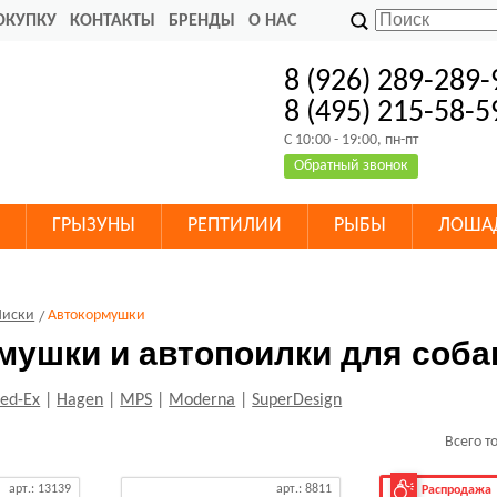
ОКУПКУ
КОНТАКТЫ
БРЕНДЫ
О НАС
8 (926) 289-289-
8 (495) 215-58-5
C 10:00 - 19:00, пн-пт
Обратный звонок
ГРЫЗУНЫ
РЕПТИЛИИ
РЫБЫ
ЛОША
иски
Автокормушки
мушки и автопоилки для соба
ed-Ex
|
Hagen
|
MPS
|
Moderna
|
SuperDesign
Всего т
арт.: 13139
арт.: 8811
Распродажа