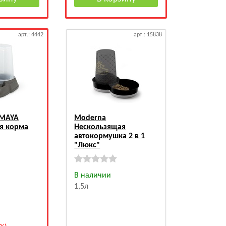
арт.: 4442
арт.: 15838
 MAYA
Moderna
ля корма
Нескользящая
автокормушка 2 в 1
"Люкс"
В наличии
1,5л