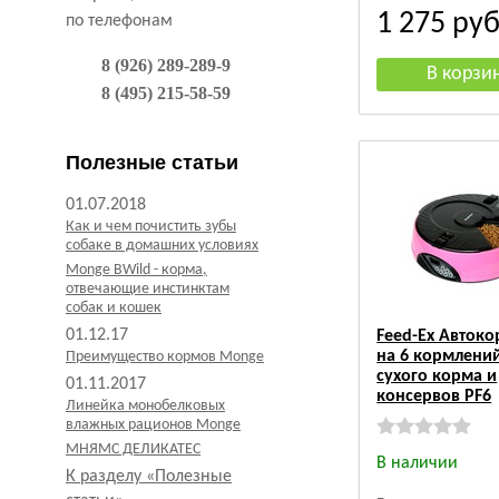
1 275
руб
по телефонам
8 (926) 289-289-9
8 (495) 215-58-59
Полезные статьи
01.07.2018
Как и чем почистить зубы
собаке в домашних условиях
Monge BWild - корма,
отвечающие инстинктам
собак и кошек
01.12.17
Feed-Ex Авток
на 6 кормлени
Преимущество кормов Monge
сухого корма и
01.11.2017
консервов PF6
Линейка монобелковых
влажных рационов Monge
МНЯМС ДЕЛИКАТЕС
В наличии
К разделу «Полезные