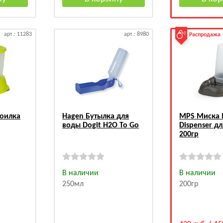
арт.: 11283
арт.: 8980
Распродажа
оилка
Hagen Бутылка для
MPS Миска
воды Dogit H2O To Go
Dispenser д
200гр
В наличии
В наличии
250мл
200гр