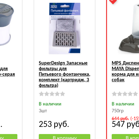
SuperDesign Запасные
MPS Диспен
для
фильтры для
MAYA Dispen
о-серая
Питьевого фонтанчика,
корма для 
комплект (картридж, 3
собак
фильтра)
В наличии
В наличии
3шт
750гр
644
руб.
(-15
.
253
руб.
547
руб