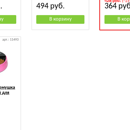
428
руб.
(-15
.
494
руб.
364
руб
арт.: 11493
ормушка
й для