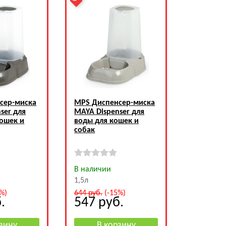
сер-миска
MPS Диспенсер-миска
ser для
MAYA Dispenser для
кошек и
воды для кошек и
собак
В наличии
1,5л
%)
644
руб.
(-15%)
.
547
руб.