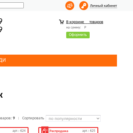
Личный кабинет
9
В корзине
товаров
на сумму:
Р
9
Оформить
ДИ
к
оваров:
9
Сортировать
|
арт.: 624
арт.: 625
Распродажа