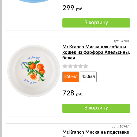
299
руб.
арт.: 4700
Mr.Kranch Миска для собак и
кошек из фарфора Апельсины,
белая
350мл
450мл
728
руб.
арт.: 16947
Mr.Kranch Миска на подставке