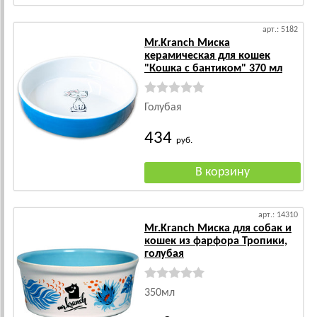
арт.: 5182
Mr.Kranch Миска
керамическая для кошек
"Кошка с бантиком" 370 мл
Голубая
434
руб.
арт.: 14310
Mr.Kranch Миска для собак и
кошек из фарфора Тропики,
голубая
350мл