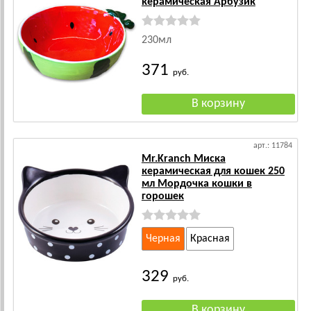
керамическая Арбузик
230мл
371
руб.
арт.: 11784
Mr.Kranch Миска
керамическая для кошек 250
мл Мордочка кошки в
горошек
Черная
Красная
329
руб.