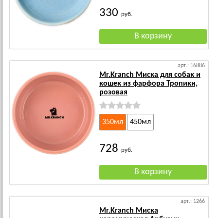
330
руб.
арт.: 16886
Mr.Kranch Миска для собак и
кошек из фарфора Тропики,
розовая
350мл
450мл
728
руб.
арт.: 1266
Mr.Kranch Миска