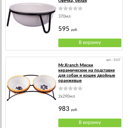
Овечка, белая
370мл
595
руб.
арт.: 3137
Mr.Kranch Миски
керамические на подставке
для собак и кошек двойные
оранжевые
2x290мл
983
руб.