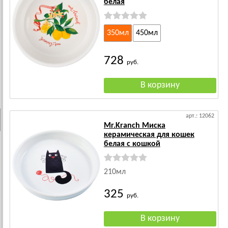
белая
350мл
450мл
728
руб.
арт.: 12062
Mr.Kranch Миска
керамическая для кошек
белая с кошкой
210мл
325
руб.