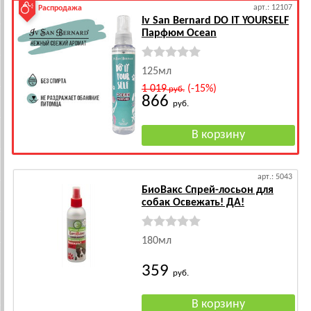
арт.: 12107
Распродажа
Iv San Bernard DO IT YOURSELF
Парфюм Ocean
125мл
1 019
(-15%)
руб.
866
руб.
арт.: 5043
БиоВакс Спрей-лосьон для
собак Освежать! ДА!
180мл
359
руб.