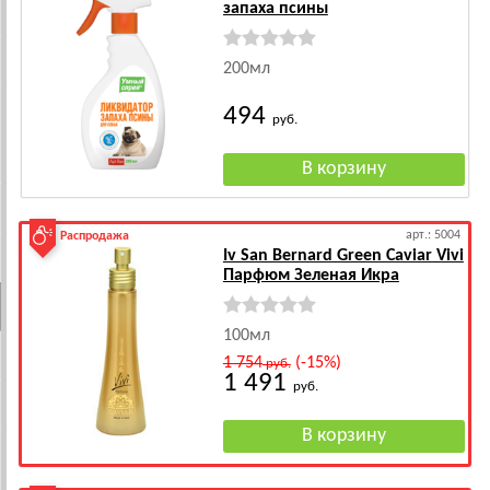
запаха псины
200мл
494
руб.
арт.: 5004
Распродажа
Iv San Bernard Green Caviar Vivi
Парфюм Зеленая Икра
100мл
1 754
(-15%)
руб.
1 491
руб.