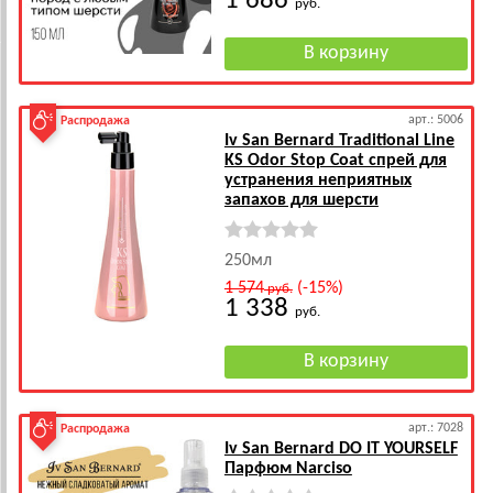
1 686
руб.
арт.: 5006
Распродажа
Iv San Bernard Traditional Line
KS Odor Stop Coat спрей для
устранения неприятных
запахов для шерсти
250мл
1 574
(-15%)
руб.
1 338
руб.
арт.: 7028
Распродажа
Iv San Bernard DO IT YOURSELF
Парфюм Narciso