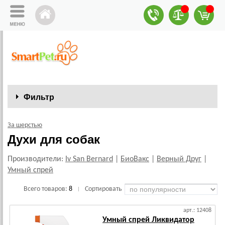
Фильтр
За шерстью
Духи для собак
Производители:
Iv San Bernard
|
БиоВакс
|
Верный Друг
|
Умный спрей
Всего товаров:
8
Сортировать
|
арт.: 12408
Умный спрей Ликвидатор