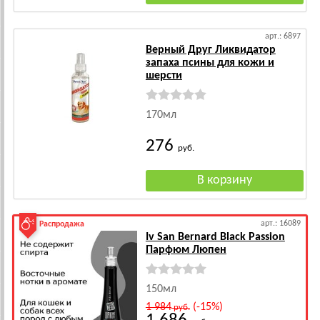
арт.: 6897
Верный Друг Ликвидатор
запаха псины для кожи и
шерсти
170мл
276
руб.
арт.: 16089
Распродажа
Iv San Bernard Black Passion
Парфюм Люпен
150мл
1 984
(-15%)
руб.