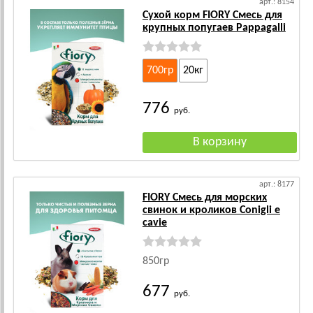
арт.: 8154
Сухой корм FIORY Смесь для
крупных попугаев Pappagalli
700гр
20кг
776
руб.
арт.: 8177
FIORY Cмесь для морских
свинок и кроликов Conigli e
cavie
850гр
677
руб.