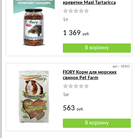
креветки Maxi Tartaricca
1л
1 369
руб.
арт.: 18303
FIORY Корм для морских
свинок Pet Farm
1кг
563
руб.