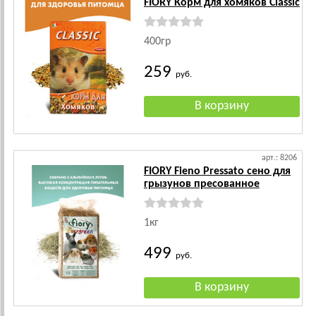
FIORY Корм для хомяков Classic
400гр
259
руб.
арт.: 8206
FIORY Fieno Pressato сено для
грызунов пресованное
1кг
499
руб.