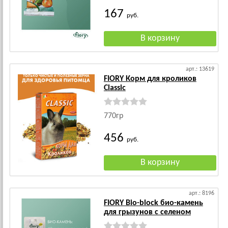
167
руб.
арт.: 13619
FIORY Корм для кроликов
Classic
770гр
456
руб.
арт.: 8196
FIORY Bio-block био-камень
для грызунов с селеном