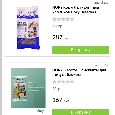
арт.: 18422
FIORY Корм (гранулы) для
кроликов Fiory Breeders
800гр
282
руб.
арт.: 8157
FIORY Biscottelli бисквиты для
птиц с яблоком
30гр
167
руб.