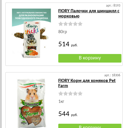
арт.: 8193
FIORY Палочки для шиншилл с
морковью
80гр
514
руб.
арт.: 18306
FIORY Корм для хомяков Pet
Farm
1кг
544
руб.