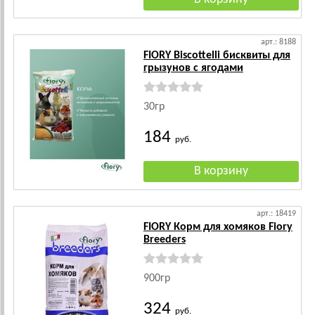
арт.: 8188
FIORY Biscottelli бисквиты для
грызунов с ягодами
30гр
184
руб.
арт.: 18419
FIORY Корм для хомяков Fiory
Breeders
900гр
324
руб.