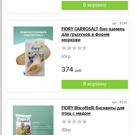
арт.: 8198
FIORY CARROSALT био-камень
для грызунов в форме
моркови
65гр
374
руб.
арт.: 8156
FIORY Biscottelli бисквиты для
птиц с медом
30гр