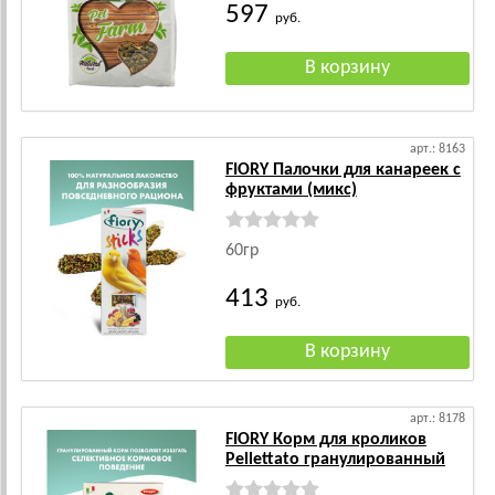
597
руб.
арт.: 8163
FIORY Палочки для канареек с
фруктами (микс)
60гр
413
руб.
арт.: 8178
FIORY Корм для кроликов
Pellettato гранулированный