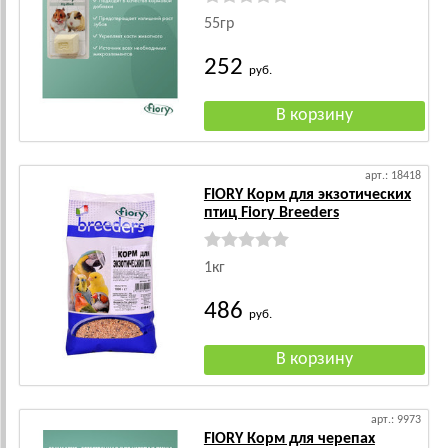
55гр
252
руб.
арт.: 18418
FIORY Корм для экзотических
птиц Fiory Breeders
1кг
486
руб.
арт.: 9973
FIORY Корм для черепах