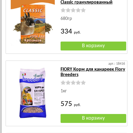
Classic гранулированный
680гр
334
руб.
арт.: 18416
FIORY Корм для канареек Fiory
Breeders
1кг
575
руб.