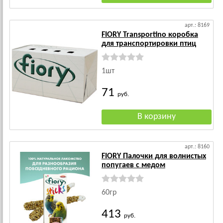
арт.: 8169
FIORY Transportino коробка
для транспортировки птиц
1шт
71
руб.
арт.: 8160
FIORY Палочки для волнистых
попугаев с медом
60гр
413
руб.