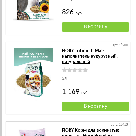
826
руб.
арт.: 8200
FIORY Tutolo di Mais
наполнитель кукурузный,
натуральный
5л
1 169
руб.
арт.: 18415
FIORY Корм для волнистых