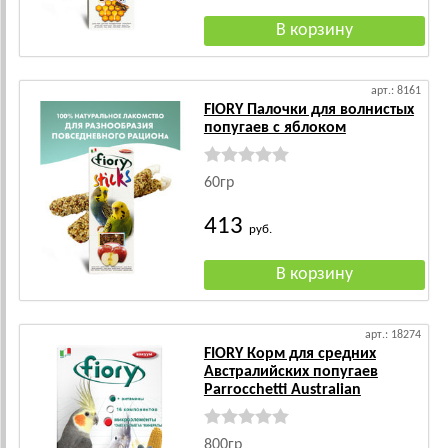
арт.: 8161
FIORY Палочки для волнистых
попугаев с яблоком
60гр
413
руб.
арт.: 18274
FIORY Корм для средних
Австралийских попугаев
Parrocchetti Australian
800гр