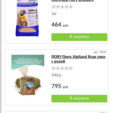
попугаев Fiory Breeders
1кг
464
руб.
арт.: 8210
FIORY Fieno Alpiland Rose сено
с розой
500гр
795
руб.