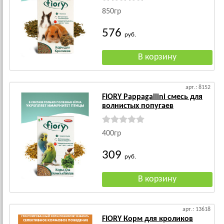
850гр
576
руб.
арт.: 8152
FIORY Pappagallini смесь для
волнистых попугаев
400гр
309
руб.
арт.: 13618
FIORY Корм для кроликов