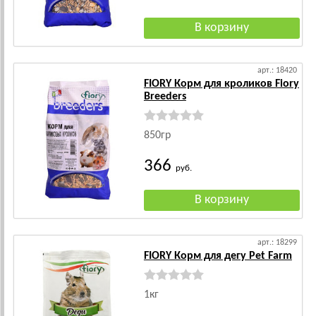
арт.: 18420
FIORY Корм для кроликов Fiory
Breeders
850гр
366
руб.
арт.: 18299
FIORY Корм для дегу Pet Farm
1кг