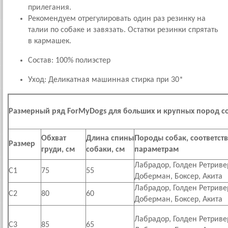
прилегания.
Рекомендуем отрегулировать один раз резинку на
талии по собаке и завязать. Остатки резинки спрятать
в кармашек.
Состав: 100% полиэстер
Уход: Деликатная машинная стирка при 30*
Размерный ряд ForMyDogs для больших и крупных пород с
Обхват
Длина спины
Породы собак, соответс
Размер
груди, см
собаки, см
параметрам
Лабрадор, Голден Ретривер
C1
75
55
Доберман, Боксер, Акита
Лабрадор, Голден Ретривер
C2
80
60
Доберман, Боксер, Акита
Лабрадор, Голден Ретривер
С3
85
65