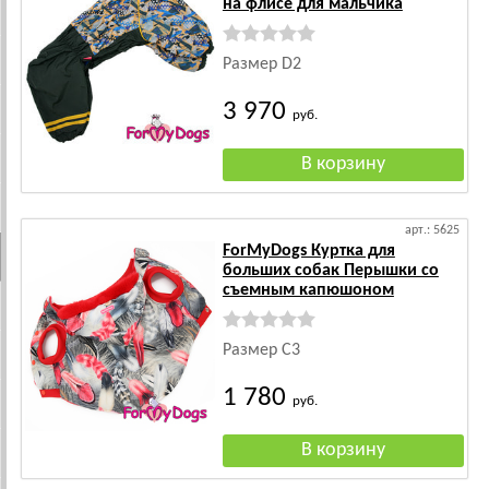
на флисе для мальчика
Размер D2
3 970
руб.
арт.: 5625
ForMyDogs Куртка для
больших собак Перышки со
съемным капюшоном
Размер C3
1 780
руб.