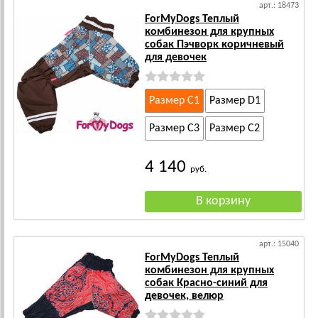
арт.: 18473
ForMyDogs Теплый
комбинезон для крупных
собак Пэчворк коричневый
для девочек
Размер C1
Размер D1
Размер C3
Размер C2
4 140
руб.
арт.: 15040
ForMyDogs Теплый
комбинезон для крупных
собак Красно-синий для
девочек, велюр