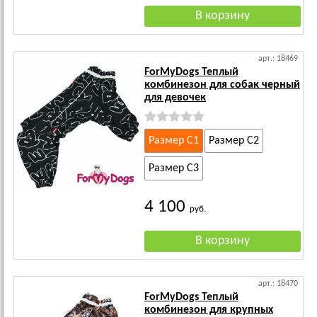
арт.: 18469
ForMyDogs Теплый
комбинезон для собак черный
для девочек
Размер C1
Размер C2
Размер C3
4 100
руб.
арт.: 18470
ForMyDogs Теплый
комбинезон для крупных