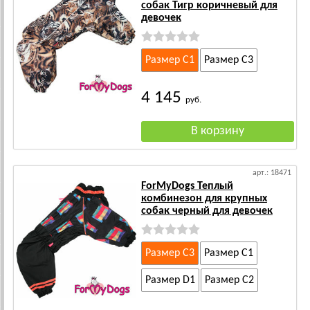
собак Тигр коричневый для
девочек
Размер C1
Размер C3
4 145
руб.
арт.: 18471
ForMyDogs Теплый
комбинезон для крупных
собак черный для девочек
Размер C3
Размер C1
Размер D1
Размер C2