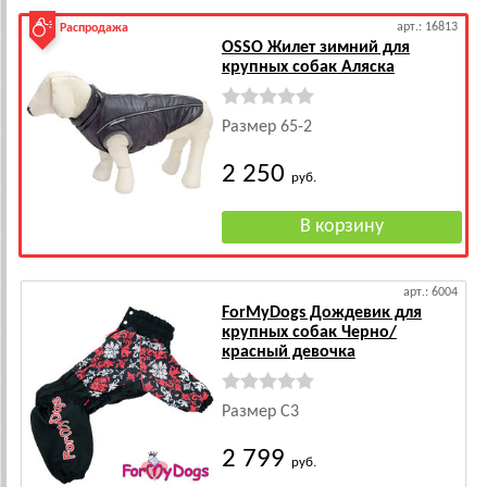
арт.: 16813
Распродажа
OSSO Жилет зимний для
крупных собак Аляска
Размер 65-2
2 250
руб.
арт.: 6004
ForMyDogs Дождевик для
крупных собак Черно/
красный девочка
Размер C3
2 799
руб.