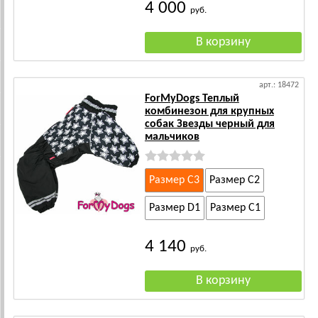
4 000
руб.
арт.: 18472
ForMyDogs Теплый
комбинезон для крупных
собак Звезды черный для
мальчиков
Размер C3
Размер C2
Размер D1
Размер C1
4 140
руб.