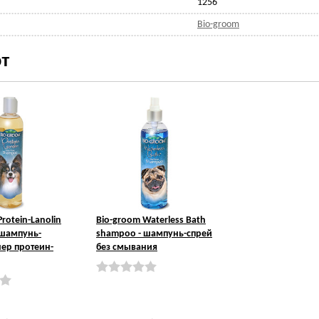
1256
Bio-groom
т
rotein-Lanolin
Bio-groom Waterless Bath
 шампунь-
shampoo - шампунь-спрей
ер протеин-
без смывания