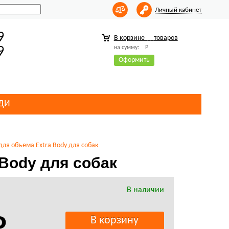
Личный кабинет
9
В корзине
товаров
на сумму:
Р
9
Оформить
ДИ
ля объема Extra Body для собак
Body для собак
В наличии