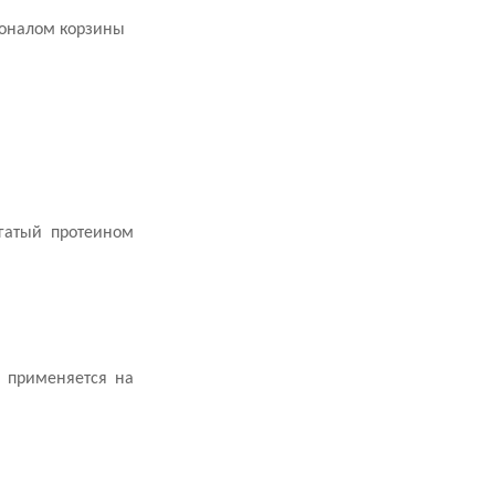
ионалом корзины
огатый протеином
м применяется на