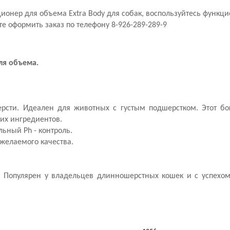
ционер для объема Extra Body для собак, воспользуйтесь функц
те оформить заказ по телефону 8-926-289-289-9
ля объема.
рсти. Идеален для животных с густым подшерстком. Этот б
их ингредиентов.
льный Ph - контроль.
 желаемого качества.
я. Популярен у владельцев длинношерстных кошек и с успехо