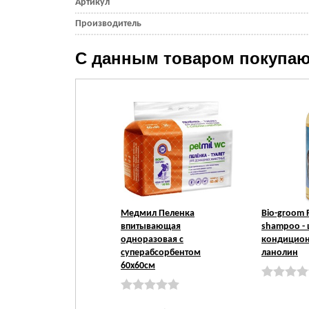
Артикул
Производитель
С данным товаром покупаю
Медмил Пеленка
Bio-groom P
впитывающая
shampoo -
одноразовая с
кондицион
суперабсорбентом
ланолин
60х60см