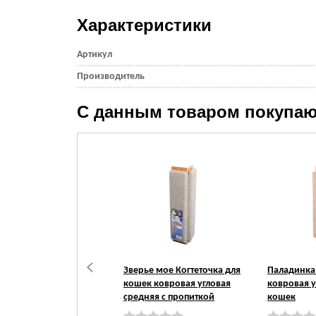
Характеристики
Артикул
Производитель
С данным товаром покупаю
Зверье мое Когтеточка для
Паладинка 
кошек ковровая угловая
ковровая у
средняя с пропиткой
кошек