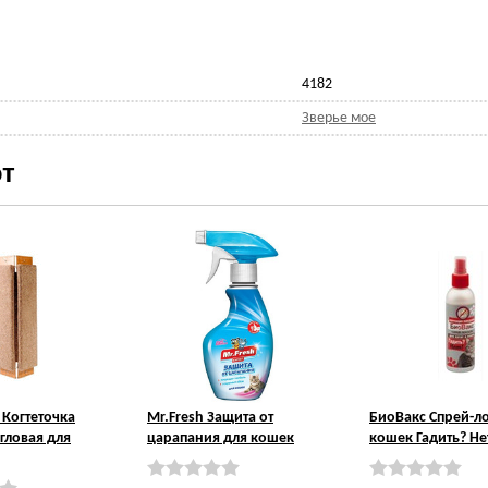
4182
Зверье мое
т
Когтеточка
Mr.Fresh Защита от
БиоВакс Спрей-л
гловая для
царапания для кошек
кошек Гадить? Не