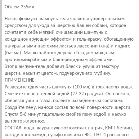
Объем 355мл.
Новая формула шампунь-геля является универсальным
средством для ухода за шерстью Вашей собаки, которое
сочетает в себе мягкий очищающий шампунь с
кондиционирующим эффектом и гель-краску, обогащенную
натуральными настоями листьев лавсонии (хна) и индиго
(басма). Масло чайного дерева обладает мощным
противомикробным и бактерицидным эффектами.
Этот шампунь-гель добавит блеск и улучшит текстуру
шерсти, насытит цветом, подчеркнув его глубину.
ПРИМЕНЕНИЕ:
Разведите одну часть шампуня (100 мл) в трех частях воды.
Смочите шерсть теплой водой (27-32 градуса). Осторожно,
оберегая уши и глаза, полейте разведенным составом.
Создайте пену, нанося состав по всей поверхности шерсти.
Спустя 5-6 минут тщательно смойте пену водой и насухо
вытрите животное.
СОСТАВ: вода, лаурилсульфоэтоксилат натрия, КМП бетаин,
кокадиэтаноламид, сульфоэтоксилат ЖС, ПЭГ-4 рапсового