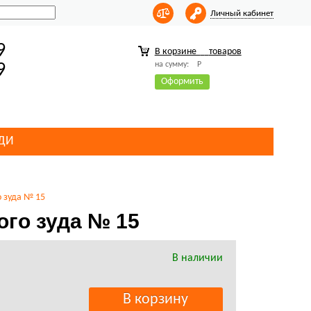
Личный кабинет
9
В корзине
товаров
на сумму:
Р
9
Оформить
ДИ
о зуда № 15
ого зуда № 15
В наличии