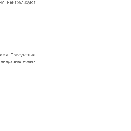
ня нейтрализуют
ремя. Присутствие
егенерацию новых